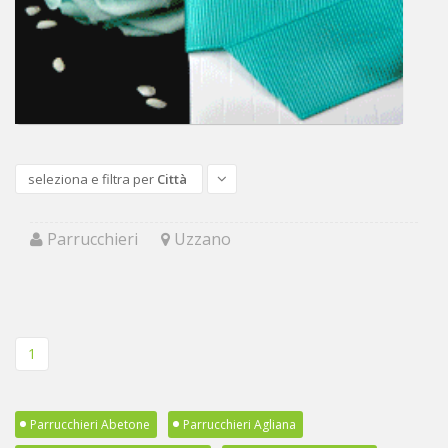
seleziona e filtra per
Città
Parrucchieri
Uzzano
1
Parrucchieri Abetone
Parrucchieri Agliana