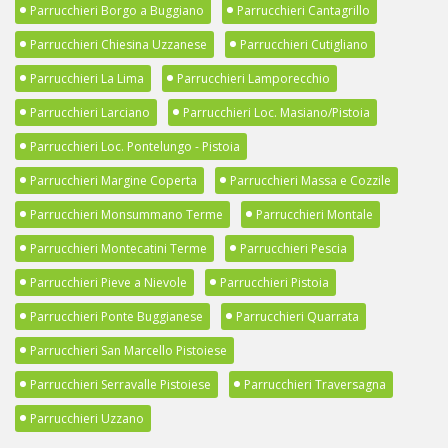
Parrucchieri Borgo a Buggiano
Parrucchieri Cantagrillo
Parrucchieri Chiesina Uzzanese
Parrucchieri Cutigliano
Parrucchieri La Lima
Parrucchieri Lamporecchio
Parrucchieri Larciano
Parrucchieri Loc. Masiano/Pistoia
Parrucchieri Loc. Pontelungo - Pistoia
Parrucchieri Margine Coperta
Parrucchieri Massa e Cozzile
Parrucchieri Monsummano Terme
Parrucchieri Montale
Parrucchieri Montecatini Terme
Parrucchieri Pescia
Parrucchieri Pieve a Nievole
Parrucchieri Pistoia
Parrucchieri Ponte Buggianese
Parrucchieri Quarrata
Parrucchieri San Marcello Pistoiese
Parrucchieri Serravalle Pistoiese
Parrucchieri Traversagna
Parrucchieri Uzzano