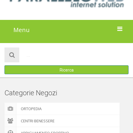
Menu
HOME
NOTIZIE
Ricerca
ATTIVITÀ
IL PROGETTO
Categorie Negozi
DISCLAIMER
ORTOPEDIA
COOKIE POLICY
CENTRI BENESSERE
ABBIGLIAMENTO SPORTIVO