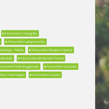
Parrucchieri Cantagrillo
Parrucchieri Lamporecchio
ntelungo - Pistoia
Parrucchieri Margine Coperta
i Montale
Parrucchieri Montecatini Terme
rrucchieri Ponte Buggianese
Parrucchieri Quarrata
hieri Traversagna
Parrucchieri Uzzano