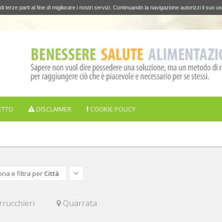
di terze parti al fine di migliorare i nostri servizi. Continuando la navigazione autorizzi il suo us
ETTO
DISCLAIMER
COOKIE POLICY
ona e filtra per
Città
rucchieri
Quarrata