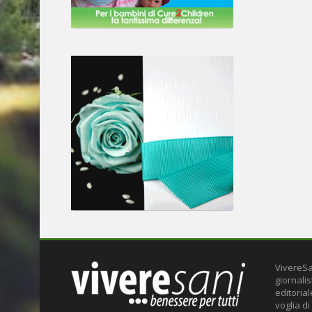
VivereSa
giornalis
editoria
voglia di