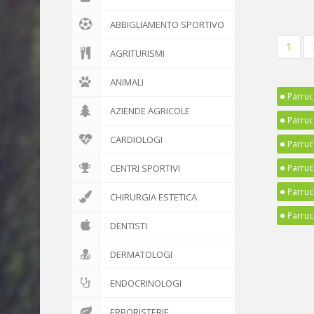
ABBIGLIAMENTO SPORTIVO
1
AGRITURISMI
ANIMALI
Parruc
AZIENDE AGRICOLE
Parruc
CARDIOLOGI
Parruc
CENTRI SPORTIVI
Parruc
Parruc
CHIRURGIA ESTETICA
Parruc
DENTISTI
DERMATOLOGI
ENDOCRINOLOGI
ERBORISTERIE