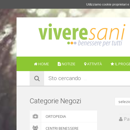
Utilizziamo cookie proprietari e 
HOME
NOTIZIE
ATTIVITÀ
IL PROG
Sto cercando
Categorie Negozi
selezi
ORTOPEDIA
Par
CENTRI BENESSERE