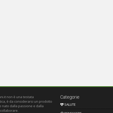
Categorie
ni.it non è una testata
tica, è da considerarsi un prodotto
SALUTE
le nato dalla passione e dalla
 collaborare.