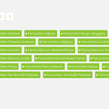
2
3
chieri Abetone
Parrucchieri Agliana
Parrucchieri Borgo a Buggiano
chieri Chiesina Uzzanese
Parrucchieri Cutigliano
Parrucchieri La Lima
chieri Larciano
Parrucchieri Loc. Masiano/Pistoia
Parrucchieri Loc. Po
chieri Massa e Cozzile
Parrucchieri Monsummano Terme
Parrucchier
chieri Pescia
Parrucchieri Pieve a Nievole
Parrucchieri Pistoia
Pa
chieri San Marcello Pistoiese
Parrucchieri Serravalle Pistoiese
Parrucc