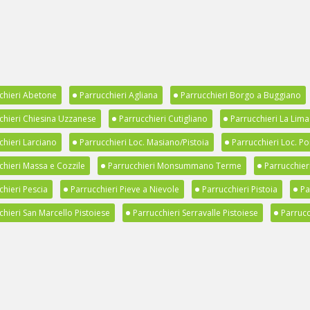
chieri Abetone
Parrucchieri Agliana
Parrucchieri Borgo a Buggiano
chieri Chiesina Uzzanese
Parrucchieri Cutigliano
Parrucchieri La Lima
chieri Larciano
Parrucchieri Loc. Masiano/Pistoia
Parrucchieri Loc. Po
chieri Massa e Cozzile
Parrucchieri Monsummano Terme
Parrucchier
chieri Pescia
Parrucchieri Pieve a Nievole
Parrucchieri Pistoia
Pa
chieri San Marcello Pistoiese
Parrucchieri Serravalle Pistoiese
Parrucc