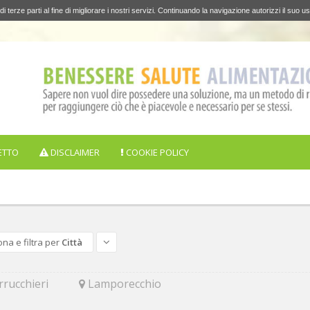
di terze parti al fine di migliorare i nostri servizi. Continuando la navigazione autorizzi il suo us
ETTO
DISCLAIMER
COOKIE POLICY
ona e filtra per
Città
rucchieri
Lamporecchio