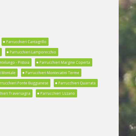
Parrucchieri Cantagrillo
Parrucchieri Lamporecchio
ntelungo - Pistoia
Parrucchieri Margine Coperta
i Montale
Parrucchieri Montecatini Terme
rrucchieri Ponte Buggianese
Parrucchieri Quarrata
hieri Traversagna
Parrucchieri Uzzano