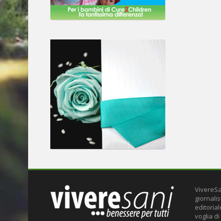
VivereSa
giornalis
editoria
voglia di