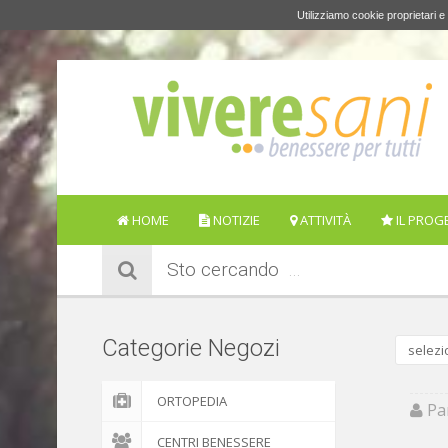
Utilizziamo cookie proprietari e 
HOME
NOTIZIE
ATTIVITÀ
IL PROG
Sto cercando
Categorie Negozi
selezi
ORTOPEDIA
Par
CENTRI BENESSERE