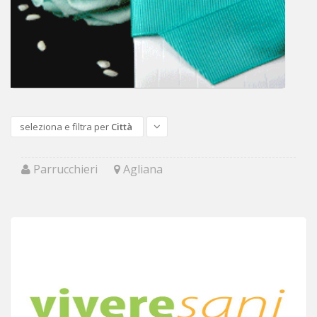
seleziona e filtra per
Città
Parrucchieri
Agliana