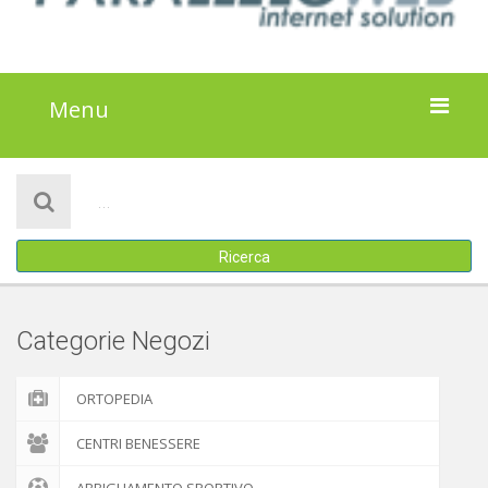
Menu
HOME
NOTIZIE
Ricerca
ATTIVITÀ
IL PROGETTO
Categorie Negozi
DISCLAIMER
ORTOPEDIA
COOKIE POLICY
CENTRI BENESSERE
ABBIGLIAMENTO SPORTIVO