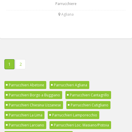
Parrucchiere
Agliana
1
2
Parrucchieri Abetone
Parrucchieri Agliana
Parrucchieri Borgo a Buggiano
Parrucchieri Cantagrillo
Parrucchieri Chiesina Uzzanese
Parrucchieri Cutigliano
Parrucchieri La Lima
Parrucchieri Lamporecchio
Parrucchieri Larciano
Parrucchieri Loc. Masiano/Pistoia