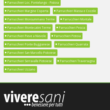
Parrucchieri Loc. Pontelungo - Pistoia
Parrucchieri Margine Coperta
Parrucchieri Massa e Cozzile
Parrucchieri Monsummano Terme
Parrucchieri Montale
Parrucchieri Montecatini Terme
Parrucchieri Pescia
Parrucchieri Pieve a Nievole
Parrucchieri Pistoia
Parrucchieri Ponte Buggianese
Parrucchieri Quarrata
Parrucchieri San Marcello Pistoiese
Parrucchieri Serravalle Pistoiese
Parrucchieri Traversagna
Parrucchieri Uzzano