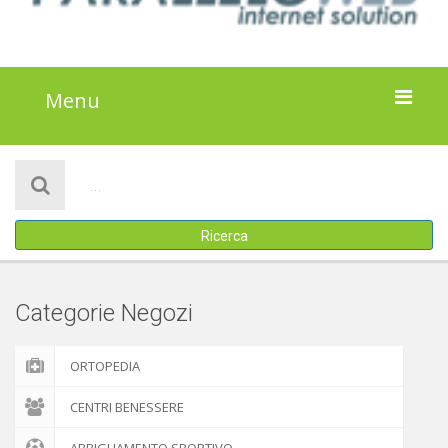
Menu
HOME
NOTIZIE
Ricerca
ATTIVITÀ
IL PROGETTO
Categorie Negozi
DISCLAIMER
ORTOPEDIA
COOKIE POLICY
CENTRI BENESSERE
ABBIGLIAMENTO SPORTIVO