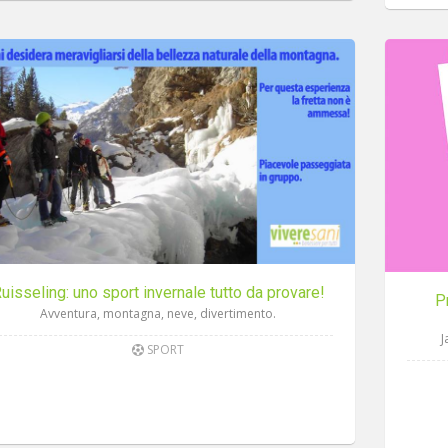
uisseling: uno sport invernale tutto da provare!
P
Avventura, montagna, neve, divertimento.
J
SPORT