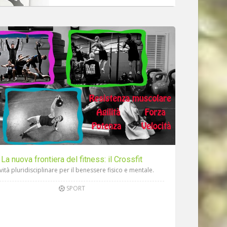
La nuova frontiera del fitness: il Crossfit
ività pluridisciplinare per il benessere fisico e mentale.
SPORT