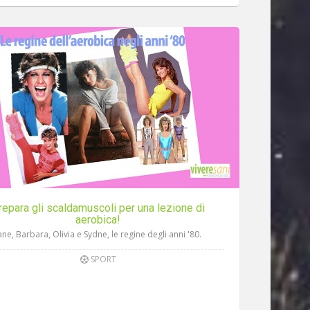
repara gli scaldamuscoli per una lezione di
aerobica!
ane, Barbara, Olivia e Sydne, le regine degli anni '80.
SPORT