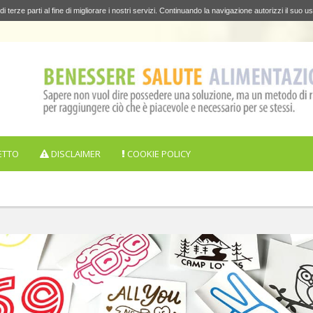
di terze parti al fine di migliorare i nostri servizi. Continuando la navigazione autorizzi il suo us
ETTO
DISCLAIMER
COOKIE POLICY