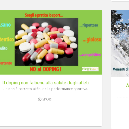
Il doping non fa bene alla salute degli atleti
A
...e non è corretto ai fini della performance sportiva.
SPORT