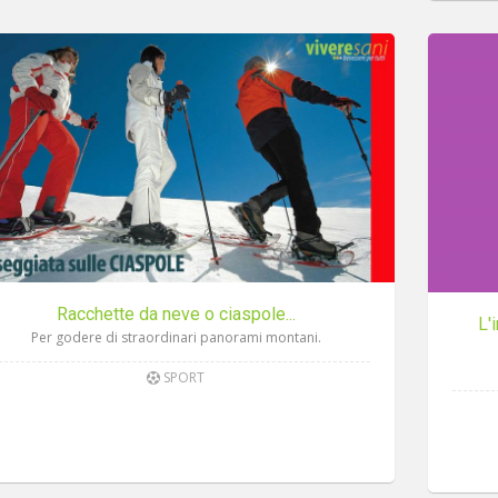
Racchette da neve o ciaspole...
L'
Per godere di straordinari panorami montani.
SPORT