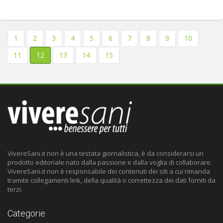
1
2
3
4
5
6
7
8
9
10
11
12
13
14
15
VivereSani.it non è una testata giornalistica, è da considerarsi un
prodotto editoriale nato dalla passione e dalla voglia di collaborare.
VivereSani.it non è responsabile dei contenuti dei siti a cui rimanda
tramite collegamenti link, della qualità o correttezza dei dati forniti da
terzi.
Categorie