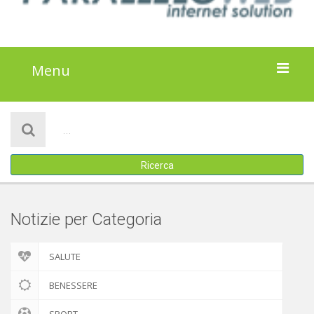
Menu
HOME
NOTIZIE
Ricerca
ATTIVITÀ
IL PROGETTO
Notizie per Categoria
DISCLAIMER
SALUTE
COOKIE POLICY
BENESSERE
SPORT