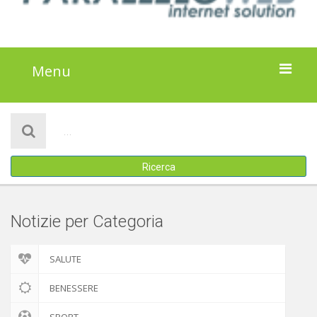
Menu
HOME
NOTIZIE
Ricerca
ATTIVITÀ
IL PROGETTO
Notizie per Categoria
DISCLAIMER
SALUTE
COOKIE POLICY
BENESSERE
SPORT