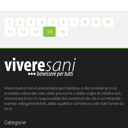
1
2
3
4
5
6
7
8
9
10
11
12
13
14
15
VivereSani.it non è una testata giornalistica, è da considerarsi un
prodotto editoriale nato dalla passione e dalla voglia di collaborare.
VivereSani.it non è responsabile dei contenuti dei siti a cui rimanda
tramite collegamenti link, della qualità o correttezza dei dati forniti da
terzi.
Categorie