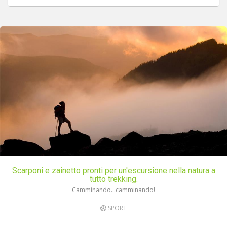
Scarponi e zainetto pronti per un'escursione nella natura a
tutto trekking.
Camminando...camminando!
SPORT