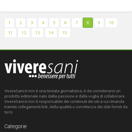
1
2
3
4
5
6
7
8
9
10
11
12
13
14
15
VivereSani.it non è una testata giornalistica, è da considerarsi un
prodotto editoriale nato dalla passione e dalla voglia di collaborare.
VivereSani.it non è responsabile dei contenuti dei siti a cui rimanda
tramite collegamenti link, della qualità o correttezza dei dati forniti da
terzi.
Categorie