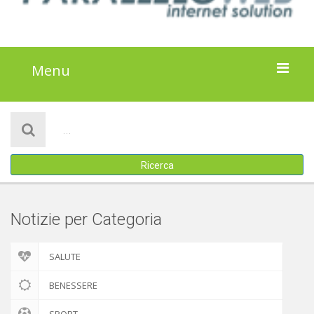
Menu
HOME
NOTIZIE
Ricerca
ATTIVITÀ
IL PROGETTO
Notizie per Categoria
DISCLAIMER
SALUTE
COOKIE POLICY
BENESSERE
SPORT