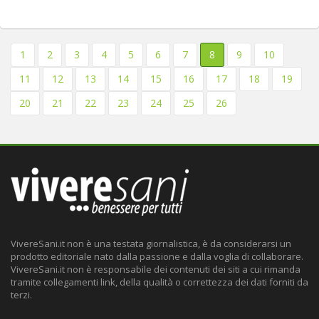
1
2
3
4
5
6
7
8
9
10
11
12
13
14
15
16
17
18
19
20
21
22
23
24
25
26
VivereSani.it non è una testata giornalistica, è da considerarsi un
prodotto editoriale nato dalla passione e dalla voglia di collaborare.
VivereSani.it non è responsabile dei contenuti dei siti a cui rimanda
tramite collegamenti link, della qualità o correttezza dei dati forniti da
terzi.