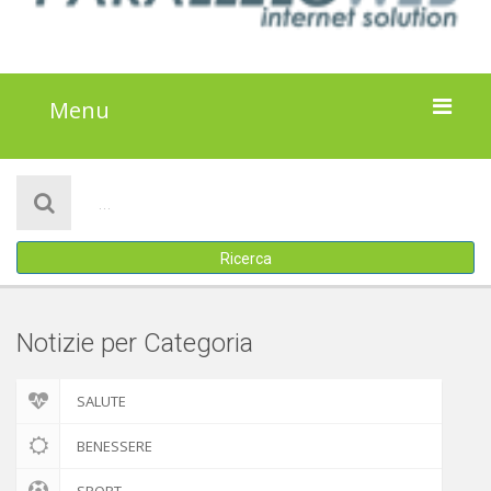
Menu
HOME
NOTIZIE
Ricerca
ATTIVITÀ
IL PROGETTO
Notizie per Categoria
DISCLAIMER
SALUTE
COOKIE POLICY
BENESSERE
SPORT