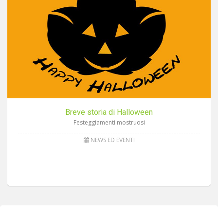
Breve storia di Halloween
Festeggiamenti mostruosi
NEWS ED EVENTI