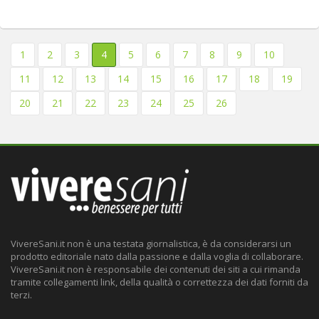
1
2
3
4
5
6
7
8
9
10
11
12
13
14
15
16
17
18
19
20
21
22
23
24
25
26
VivereSani.it non è una testata giornalistica, è da considerarsi un
prodotto editoriale nato dalla passione e dalla voglia di collaborare.
VivereSani.it non è responsabile dei contenuti dei siti a cui rimanda
tramite collegamenti link, della qualità o correttezza dei dati forniti da
terzi.