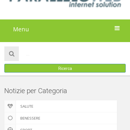
Menu
HOME
NOTIZIE
Ricerca
ATTIVITÀ
IL PROGETTO
Notizie per Categoria
DISCLAIMER
SALUTE
COOKIE POLICY
BENESSERE
SPORT