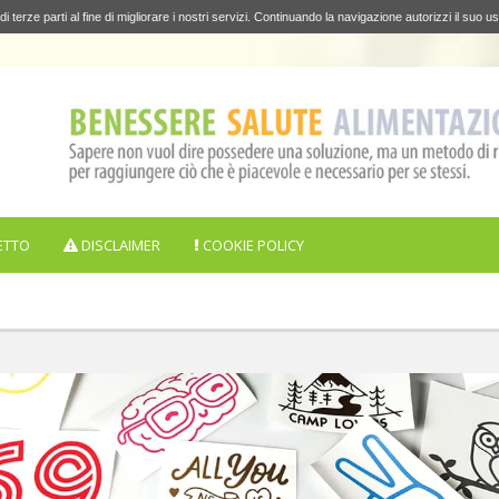
di terze parti al fine di migliorare i nostri servizi. Continuando la navigazione autorizzi il suo us
ETTO
DISCLAIMER
COOKIE POLICY