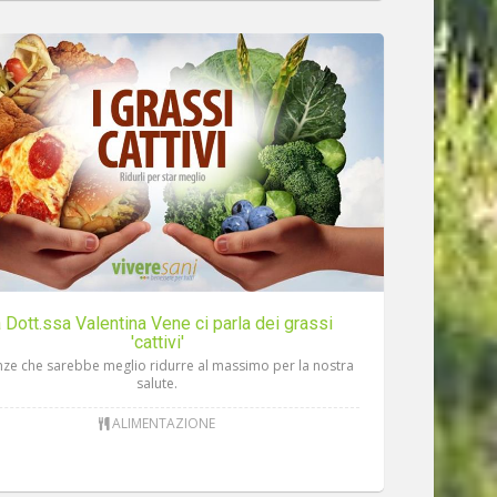
 Dott.ssa Valentina Vene ci parla dei grassi
'cattivi'
nze che sarebbe meglio ridurre al massimo per la nostra
salute.
ALIMENTAZIONE