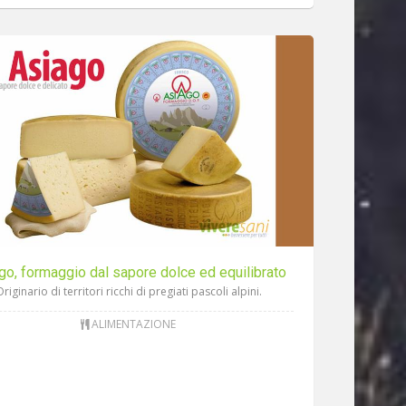
go, formaggio dal sapore dolce ed equilibrato
riginario di territori ricchi di pregiati pascoli alpini.
ALIMENTAZIONE