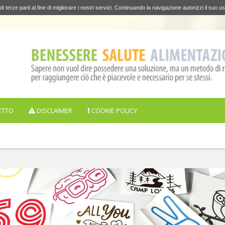
di terze parti al fine di migliorare i nostri servizi. Continuando la navigazione autorizzi il suo us
ETTO
DISCLAIMER
COOKIE POLICY