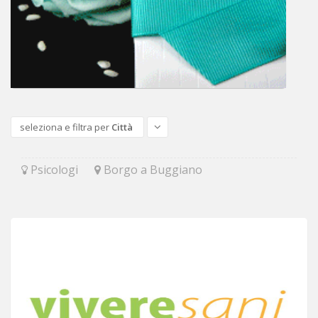
seleziona e filtra per
Città
Psicologi
Borgo a Buggiano