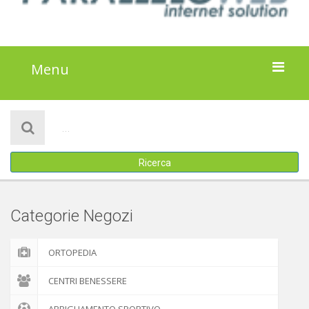
Menu
HOME
NOTIZIE
Ricerca
ATTIVITÀ
IL PROGETTO
Categorie Negozi
DISCLAIMER
ORTOPEDIA
COOKIE POLICY
CENTRI BENESSERE
ABBIGLIAMENTO SPORTIVO