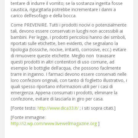
tentare di indurre il vomito; se la sostanza ingerita fosse
caustica, rigurgitarla potrebbe incrementare i danni a
carico dell’esofago e della bocca.
Come PREVENIRE. Tutti i prodotti nocivi o potenzialmente
tali, devono essere conservati in luoghi non accessibili ai
bambini. Per legge, i prodotti pericolosi hanno dei simboli,
riportati sulle etichette, ben evidenti, che segnalano la
tipologia (tossiche, nocive, irritanti, corrosive, ecc.) evitare
di rimuovere queste etichette. Meglio non travasare
questi prodotti in altri contenitori di uso comune, ad
esempio le bottiglie dell’acqua, che possono facilmente
trarre in inganno. I farmaci devono essere conservati nelle
loro confezioni originali, con tanto di foglietto illustrativo, i
quali spesso riportano informazioni utili per i casi di
emergenza. Appena consumati i prodotti, eliminare la
confezione, evitare di lasciarla in giro per casa.
[Fonte testo:
http://www.dica33.it/
; i siti sopra citati.]
[Fonte immagine:
http://i2.wp.com/www.livewellmagazine.org
]