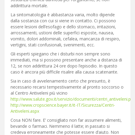
addirittura mortale.
La sintomatologia è abbastanza varia, molto dipende
dalla sostanza con cui si viene in contatto. Ci possono
essere lesioni dell’esofago e dello stomaco, irritazioni,
arrossamenti, ustioni delle superfici esposte, nausea,
vomito, dolori addominali, cefalea, mancanza di respiro,
vertigini, stati confusionali, svenimenti, ecc.
Gli esperti spiegano che i disturbi non sempre sono
immediati, ma si possono presentare anche a distanza di
12, se non addirittura 24 ore dopo l’episodio. In questo
caso è ancora più difficile risalire alla causa scatenante.
Sia in caso di avvelenamento certo che presunto, è
necessario recarsi tempestivamente al pronto soccorso o
al Centro Antiveleni più vicino
http://www.salute.gov.it/servizio/documenti/centri_antiveleni.pdf
http://www.cropscience.bayer.it/it-IT/Sicurezza/Centri-
Antiveleni.aspx
Cosa NON fare. E’ consigliato non far assumere alimenti,
bevande o farmaci. Nemmeno il latte; in passato si
credeva erroneamente che potesse essere d’aiuto. Non