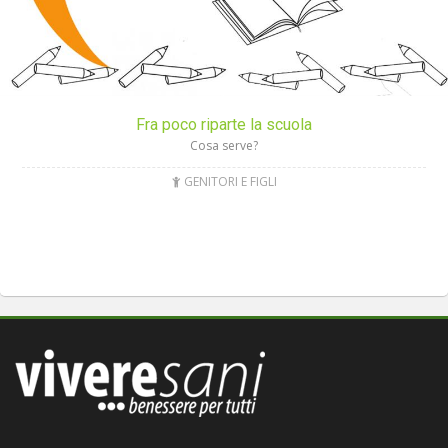
Fra poco riparte la scuola
Cosa serve?
GENITORI E FIGLI