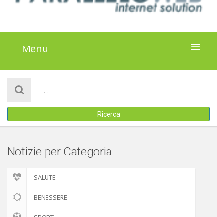
Menu
HOME
NOTIZIE
Ricerca
ATTIVITÀ
IL PROGETTO
Notizie per Categoria
DISCLAIMER
SALUTE
COOKIE POLICY
BENESSERE
SPORT