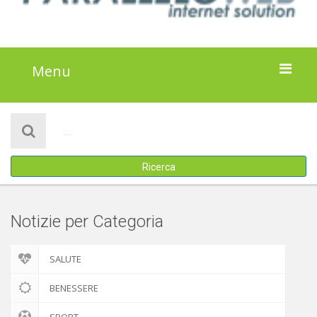
Menu
HOME
NOTIZIE
Ricerca
ATTIVITÀ
IL PROGETTO
Notizie per Categoria
DISCLAIMER
SALUTE
COOKIE POLICY
BENESSERE
SPORT