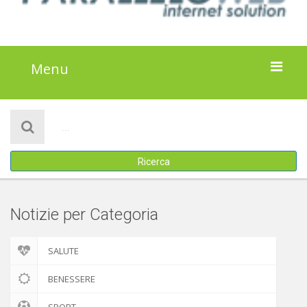
Menu
HOME
NOTIZIE
Ricerca
ATTIVITÀ
IL PROGETTO
Notizie per Categoria
DISCLAIMER
SALUTE
COOKIE POLICY
BENESSERE
SPORT