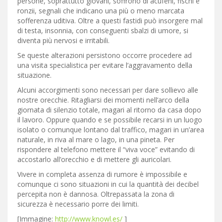
persone, soprattutto giovani, soffrono di acufeni, fischi e
ronzii, segnali che indicano una più o meno marcata
sofferenza uditiva. Oltre a questi fastidi può insorgere mal
di testa, insonnia, con conseguenti sbalzi di umore, si
diventa più nervosi e irritabili.
Se queste alterazioni persistono occorre procedere ad
una visita specialistica per evitare l’aggravamento della
situazione.
Alcuni accorgimenti sono necessari per dare sollievo alle
nostre orecchie. Ritagliarsi dei momenti nell’arco della
giornata di silenzio totale, magari al ritorno da casa dopo
il lavoro. Oppure quando e se possibile recarsi in un luogo
isolato o comunque lontano dal traffico, magari in un’area
naturale, in riva al mare o lago, in una pineta. Per
rispondere al telefono mettere il “viva voce” evitando di
accostarlo all’orecchio e di mettere gli auricolari.
Vivere in completa assenza di rumore è impossibile e
comunque ci sono situazioni in cui la quantità dei decibel
percepita non è dannosa. Oltrepassata la zona di
sicurezza è necessario porre dei limiti.
[Immagine:
http://www.knowl.es/
]