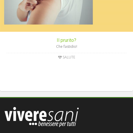
Il prurito?
Che fastidio!
SALUTE