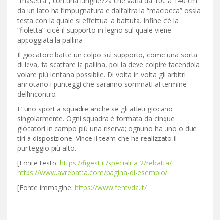
“masetta”, con una lunghezza che varia da 100 a 140 cm
da un lato ha l’impugnatura e dall’altra la “maciocca” ossia
testa con la quale si effettua la battuta. Infine c’è la
“fioletta” cioè il supporto in legno sul quale viene
appoggiata la pallina.
Il giocatore batte un colpo sul supporto, come una sorta
di leva, fa scattare la pallina, poi la deve colpire facendola
volare più lontana possibile. Di volta in volta gli arbitri
annotano i punteggi che saranno sommati al termine
dell’incontro.
E’ uno sport a squadre anche se gli atleti giocano
singolarmente. Ogni squadra è formata da cinque
giocatori in campo più una riserva; ognuno ha uno o due
tiri a disposizione. Vince il team che ha realizzato il
punteggio più alto.
[Fonte testo:
https://figest.it/specialita-2/rebatta/
https://www.avrebatta.com/pagina-di-esempio/
[Fonte immagine:
https://www.fentvda.it/