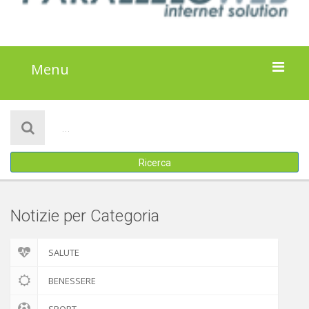
Menu
HOME
NOTIZIE
Ricerca
ATTIVITÀ
IL PROGETTO
Notizie per Categoria
DISCLAIMER
SALUTE
COOKIE POLICY
BENESSERE
SPORT