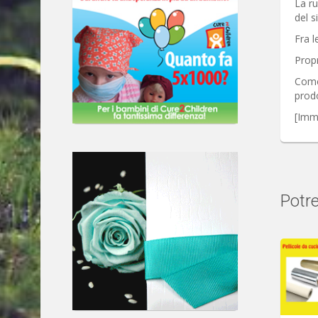
La ru
del s
Fra l
Propr
Come 
prodo
[Imm
Potre