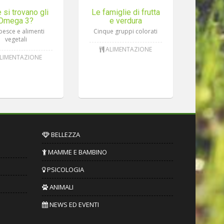
 si trovano gli
Le famiglie di frutta
Omega 3?
e verdura
pesce e alimenti
Cinque gruppi colorati
vegetali
ALIMENTAZIONE
LIMENTAZIONE
BELLEZZA
MAMME E BAMBINO
PSICOLOGIA
ANIMALI
NEWS ED EVENTI