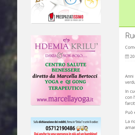
Ruc
Come
20
Anni 
verdu
In cu
con l
farci
Può e
La ri
amaro