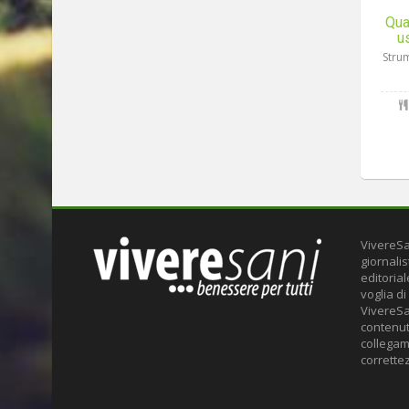
Qua
u
Strum
VivereSa
giornalis
editoria
voglia di
VivereSa
contenuti
collegame
correttez