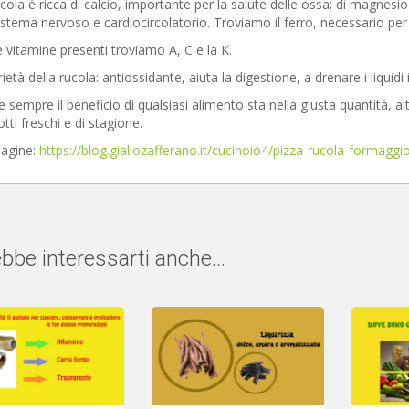
cola è ricca di calcio, importante per la salute delle ossa; di magnes
istema nervoso e cardiocircolatorio. Troviamo il ferro, necessario per
e vitamine presenti troviamo A, C e la K.
ietà della rucola: antiossidante, aiuta la digestione, a drenare i liquid
sempre il beneficio di qualsiasi alimento sta nella giusta quantità, al
tti freschi e di stagione.
agine:
https://blog.giallozafferano.it/cucinoio4/pizza-rucola-formaggi
bbe interessarti anche...