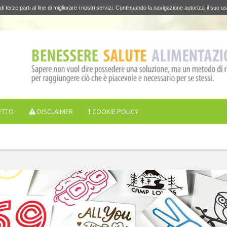
di terze parti al fine di migliorare i nostri servizi. Continuando la navigazione autorizzi il suo us
ETTO
DISCLAIMER
COOKIE POLICY