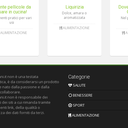
nte pellicole da
Liquirizia
Dove
sare in cucina!
Dolce, amara o
aromatizzata
enti pratici per vari
Nel 
usi
ALIMENTAZIONE
ALIMENTAZIONE
A
Categorie
ni.it non è una testata
tica, è da considerarsi un prodotto
SALUTE
le nato dalla passione e dalla
 collaborare.
BENESSERE
ni.it non è responsabile dei
 dei siti a cui rimanda tramite
SPORT
nti link, della qualità o
za dei dati forniti da terzi.
ALIMENTAZIONE