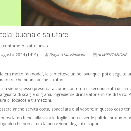
ola: buona e salutare
 contorno o piatto unico
 agosto 2024 (1419)
Briganti Massimiliano
ALIMENTAZIONE
fa era molto “di moda”, la si metteva un po’ ovunque, poi è seguito 
ra oltre che buona anche salutare.
cina viene spesso presentata come contorno di secondi piatti di carne
’aggiunta di scaglie di grana. Ingrediente di insalatone miste di farro
tura di focacce e tramezzini.
ssere anche servita cotta, spadellata o al vapore; in questo caso ten
conosciamo bene, alla vista le foglie sono di verde pallido; profumo a
gnolo che non altera la percezione degli altri sapori.