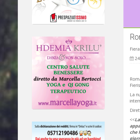
Ro
Fiera
24
Roma,
Fieri
La nu
inter
Diret
<<
La
appa
che h
giorn