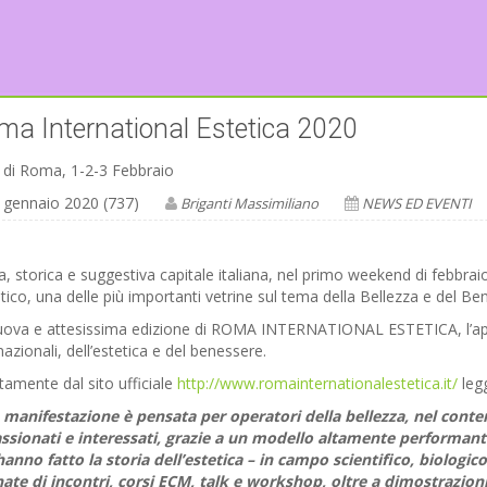
ma International Estetica 2020
 di Roma, 1-2-3 Febbraio
 gennaio 2020 (737)
Briganti Massimiliano
NEWS ED EVENTI
 storica e suggestiva capitale italiana, nel primo weekend di febbraio, 
stico, una delle più importanti vetrine sul tema della Bellezza e del Be
ova e attesissima edizione di ROMA INTERNATIONAL ESTETICA, l’appunt
nazionali, dell’estetica e del benessere.
tamente dal sito ufficiale
http://www.romainternationalestetica.it/
leg
 manifestazione è pensata per operatori della bellezza, nel cont
ssionati e interessati, grazie a un modello altamente performante. 
anno fatto la storia dell’estetica – in campo scientifico, biologic
ate di incontri, corsi ECM, talk e workshop, oltre a dimostrazioni,