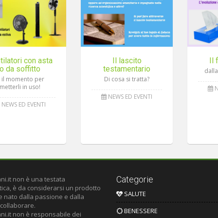
tilatori con asta
Il lascito
Il
o da soffitto
testamentario
dalla
’ il momento per
Di cosa si tratta?
metterli in uso!
N
NEWS ED EVENTI
NEWS ED EVENTI
Categorie
ni.it non è una testata
tica, è da considerarsi un prodotto
SALUTE
le nato dalla passione e dalla
 collaborare.
BENESSERE
ni.it non è responsabile dei