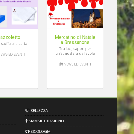
 fazzoletto …
Mercatino di Natale
a Bressanone
 stoffa alla carta
Tra luci, sapori per
un’atmosfera da favola
EWS ED EVENTI
NEWS ED EVENTI
BELLEZZA
MAMME E BAMBINO
PSICOLOGIA