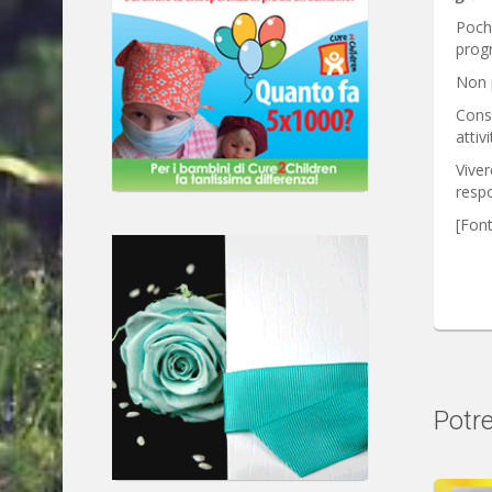
Poche
progr
Non 
Consu
attiv
Viver
respo
[Font
Potre