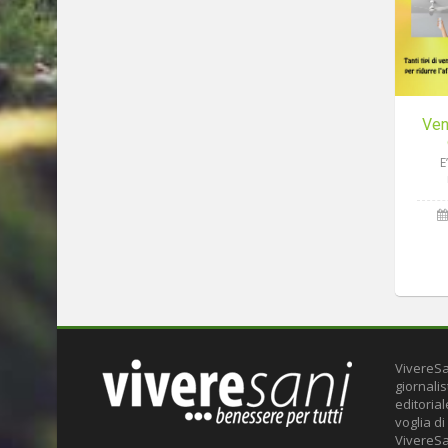
Ven
E
VivereSa
giornalis
editoria
voglia di
VivereSa