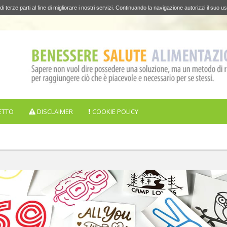
di terze parti al fine di migliorare i nostri servizi. Continuando la navigazione autorizzi il suo us
ETTO
DISCLAIMER
COOKIE POLICY