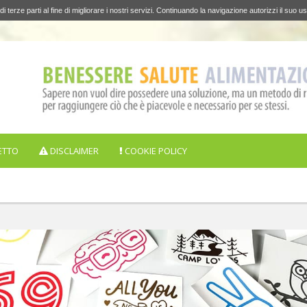
di terze parti al fine di migliorare i nostri servizi. Continuando la navigazione autorizzi il suo us
ETTO
DISCLAIMER
COOKIE POLICY