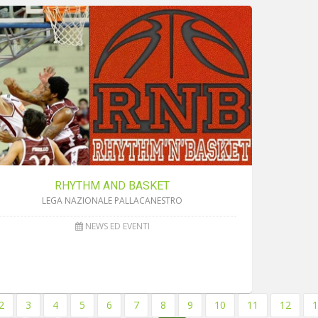
RHYTHM AND BASKET
LEGA NAZIONALE PALLACANESTRO
NEWS ED EVENTI
2
3
4
5
6
7
8
9
10
11
12
1