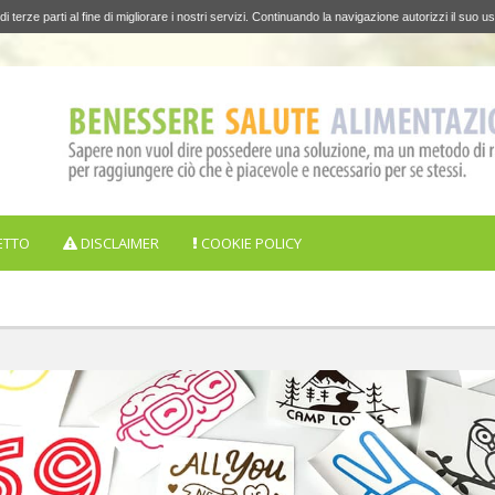
di terze parti al fine di migliorare i nostri servizi. Continuando la navigazione autorizzi il suo us
ETTO
DISCLAIMER
COOKIE POLICY