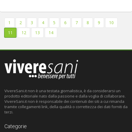
1
2
3
4
5
6
7
8
9
10
11
12
13
14
VivereSani.it non è una testata giornalistica, è da considerarsi un
prodotto editoriale nato dalla passione e dalla voglia di collaborare.
VivereSani.it non è responsabile dei contenuti dei siti a cui rimanda
tramite collegamenti link, della qualità o correttezza dei dati forniti da
terzi.
Categorie