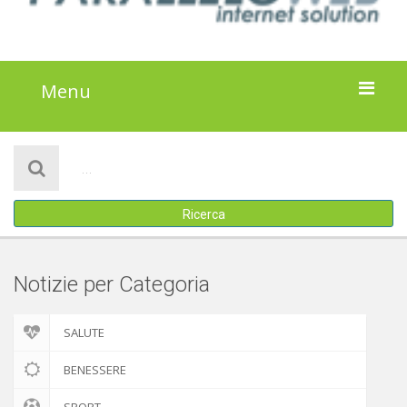
Menu
HOME
NOTIZIE
Ricerca
ATTIVITÀ
IL PROGETTO
Notizie per Categoria
DISCLAIMER
SALUTE
COOKIE POLICY
BENESSERE
SPORT