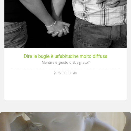
Dire le bugie è un'abitudine molto diffusa
Mentire è giusto o sbagliato?
PSICOLOGIA