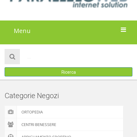
Menu
HOME
NOTIZIE
Ricerca
ATTIVITÀ
IL PROGETTO
Categorie Negozi
DISCLAIMER
ORTOPEDIA
COOKIE POLICY
CENTRI BENESSERE
ABBIGLIAMENTO SPORTIVO