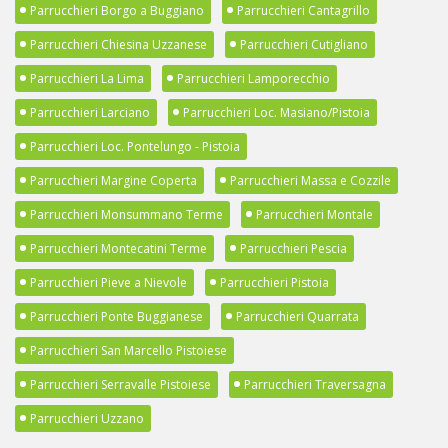
Parrucchieri Borgo a Buggiano
Parrucchieri Cantagrillo
Parrucchieri Chiesina Uzzanese
Parrucchieri Cutigliano
Parrucchieri La Lima
Parrucchieri Lamporecchio
Parrucchieri Larciano
Parrucchieri Loc. Masiano/Pistoia
Parrucchieri Loc. Pontelungo - Pistoia
Parrucchieri Margine Coperta
Parrucchieri Massa e Cozzile
Parrucchieri Monsummano Terme
Parrucchieri Montale
Parrucchieri Montecatini Terme
Parrucchieri Pescia
Parrucchieri Pieve a Nievole
Parrucchieri Pistoia
Parrucchieri Ponte Buggianese
Parrucchieri Quarrata
Parrucchieri San Marcello Pistoiese
Parrucchieri Serravalle Pistoiese
Parrucchieri Traversagna
Parrucchieri Uzzano