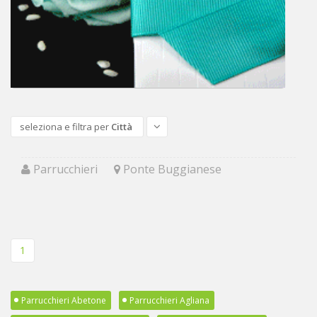
seleziona e filtra per
Città
Parrucchieri
Ponte Buggianese
1
Parrucchieri Abetone
Parrucchieri Agliana