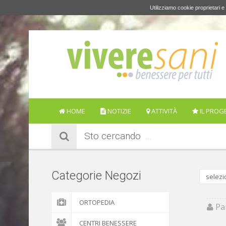
Utilizziamo cookie proprietari e 
HOME
NOTIZIE
ATTIVITÀ
IL PROG
Sto cercando
Categorie Negozi
selezi
ORTOPEDIA
Par
CENTRI BENESSERE