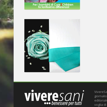
VivereSa
giornalis
editoria
voglia di