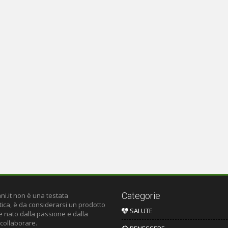
Categorie
ni.it non è una testata
tica, è da considerarsi un prodotto
SALUTE
le nato dalla passione e dalla
 collaborare.