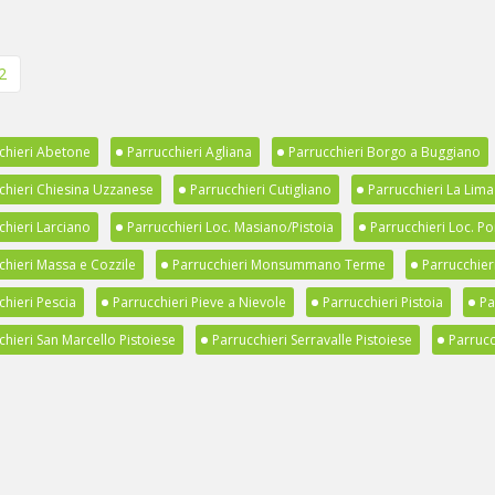
2
chieri Abetone
Parrucchieri Agliana
Parrucchieri Borgo a Buggiano
chieri Chiesina Uzzanese
Parrucchieri Cutigliano
Parrucchieri La Lima
chieri Larciano
Parrucchieri Loc. Masiano/Pistoia
Parrucchieri Loc. Po
chieri Massa e Cozzile
Parrucchieri Monsummano Terme
Parrucchier
chieri Pescia
Parrucchieri Pieve a Nievole
Parrucchieri Pistoia
Pa
chieri San Marcello Pistoiese
Parrucchieri Serravalle Pistoiese
Parrucc