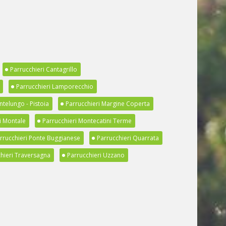
Parrucchieri Cantagrillo
Parrucchieri Lamporecchio
ntelungo - Pistoia
Parrucchieri Margine Coperta
i Montale
Parrucchieri Montecatini Terme
rrucchieri Ponte Buggianese
Parrucchieri Quarrata
hieri Traversagna
Parrucchieri Uzzano