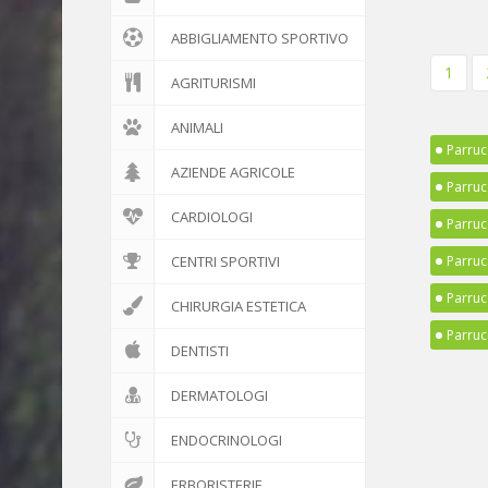
ABBIGLIAMENTO SPORTIVO
1
AGRITURISMI
ANIMALI
Parruc
AZIENDE AGRICOLE
Parruc
CARDIOLOGI
Parruc
CENTRI SPORTIVI
Parruc
Parruc
CHIRURGIA ESTETICA
Parruc
DENTISTI
DERMATOLOGI
ENDOCRINOLOGI
ERBORISTERIE