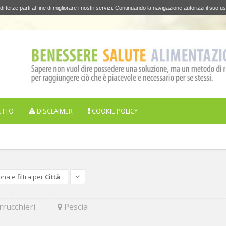
di terze parti al fine di migliorare i nostri servizi. Continuando la navigazione autorizzi il suo us
ETTO
DISCLAIMER
COOKIE POLICY
ona e filtra per
Città
rucchieri
Pescia