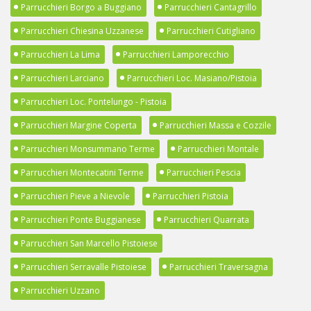
Parrucchieri Borgo a Buggiano
Parrucchieri Cantagrillo
Parrucchieri Chiesina Uzzanese
Parrucchieri Cutigliano
Parrucchieri La Lima
Parrucchieri Lamporecchio
Parrucchieri Larciano
Parrucchieri Loc. Masiano/Pistoia
Parrucchieri Loc. Pontelungo - Pistoia
Parrucchieri Margine Coperta
Parrucchieri Massa e Cozzile
Parrucchieri Monsummano Terme
Parrucchieri Montale
Parrucchieri Montecatini Terme
Parrucchieri Pescia
Parrucchieri Pieve a Nievole
Parrucchieri Pistoia
Parrucchieri Ponte Buggianese
Parrucchieri Quarrata
Parrucchieri San Marcello Pistoiese
Parrucchieri Serravalle Pistoiese
Parrucchieri Traversagna
Parrucchieri Uzzano