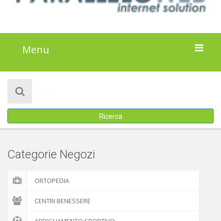
Menu
HOME
NOTIZIE
Ricerca
ATTIVITÀ
IL PROGETTO
Categorie Negozi
DISCLAIMER
ORTOPEDIA
COOKIE POLICY
CENTRI BENESSERE
ABBIGLIAMENTO SPORTIVO