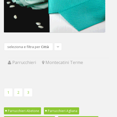
seleziona e filtra per
Città
Parrucchieri
Montecatini Terme
1
2
3
Parrucchieri Abetone
Parrucchieri Agliana