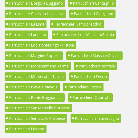
Parrucchieri Borgo a Buggiano
Parrucchieri Cantagrillo
Parrucchieri Chiesina Uzzanese
Parrucchieri Cutigliano
Parrucchieri La Lima
Parrucchieri Lamporecchio
Parrucchieri Larciano
Parrucchieri Loc. Masiano/Pistoia
Parrucchieri Loc. Pontelungo - Pistoia
Parrucchieri Margine Coperta
Parrucchieri Massa e Cozzile
Parrucchieri Monsummano Terme
Parrucchieri Montale
Parrucchieri Montecatini Terme
Parrucchieri Pescia
Parrucchieri Pieve a Nievole
Parrucchieri Pistoia
Parrucchieri Ponte Buggianese
Parrucchieri Quarrata
Parrucchieri San Marcello Pistoiese
Parrucchieri Serravalle Pistoiese
Parrucchieri Traversagna
Parrucchieri Uzzano