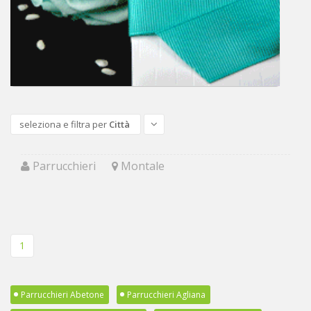
seleziona e filtra per
Città
Parrucchieri
Montale
1
Parrucchieri Abetone
Parrucchieri Agliana