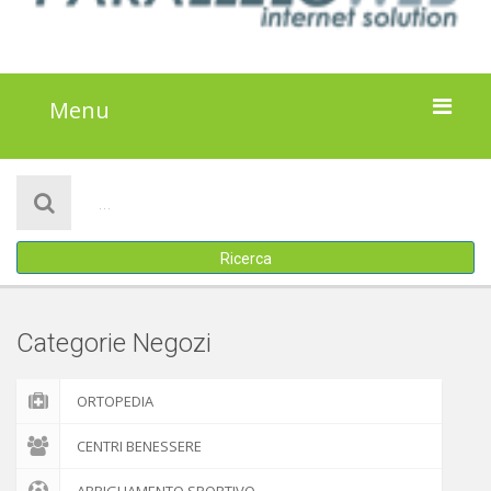
Menu
HOME
NOTIZIE
Ricerca
ATTIVITÀ
IL PROGETTO
Categorie Negozi
DISCLAIMER
ORTOPEDIA
COOKIE POLICY
CENTRI BENESSERE
ABBIGLIAMENTO SPORTIVO