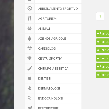
ABBIGLIAMENTO SPORTIVO
1
AGRITURISMI
ANIMALI
Parruc
AZIENDE AGRICOLE
Parruc
CARDIOLOGI
Parruc
CENTRI SPORTIVI
Parruc
Parruc
CHIRURGIA ESTETICA
Parruc
DENTISTI
DERMATOLOGI
ENDOCRINOLOGI
ERBORISTERIE