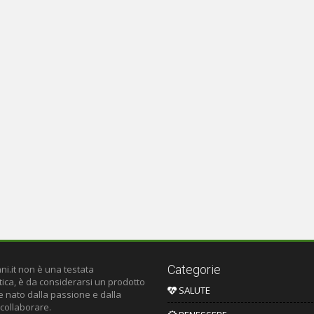
Categorie
ni.it non è una testata
tica, è da considerarsi un prodotto
SALUTE
le nato dalla passione e dalla
 collaborare.