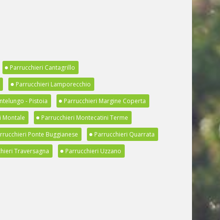
Parrucchieri Cantagrillo
Parrucchieri Lamporecchio
ntelungo - Pistoia
Parrucchieri Margine Coperta
i Montale
Parrucchieri Montecatini Terme
rrucchieri Ponte Buggianese
Parrucchieri Quarrata
hieri Traversagna
Parrucchieri Uzzano