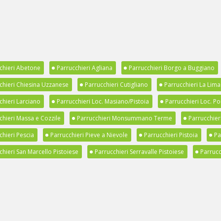
chieri Abetone
Parrucchieri Agliana
Parrucchieri Borgo a Buggiano
chieri Chiesina Uzzanese
Parrucchieri Cutigliano
Parrucchieri La Lima
chieri Larciano
Parrucchieri Loc. Masiano/Pistoia
Parrucchieri Loc. Po
chieri Massa e Cozzile
Parrucchieri Monsummano Terme
Parrucchier
chieri Pescia
Parrucchieri Pieve a Nievole
Parrucchieri Pistoia
Pa
chieri San Marcello Pistoiese
Parrucchieri Serravalle Pistoiese
Parrucc