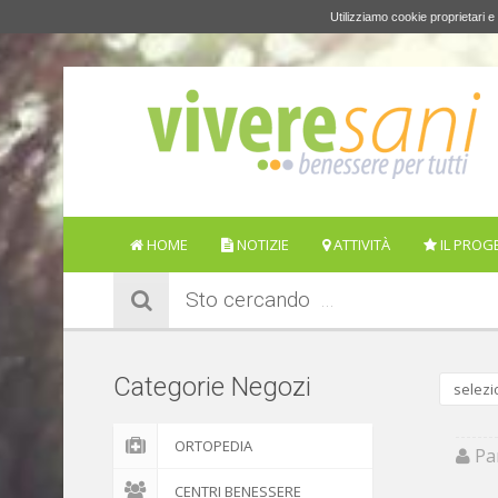
Utilizziamo cookie proprietari e 
HOME
NOTIZIE
ATTIVITÀ
IL PROG
Sto cercando
Categorie Negozi
selezi
ORTOPEDIA
Par
CENTRI BENESSERE