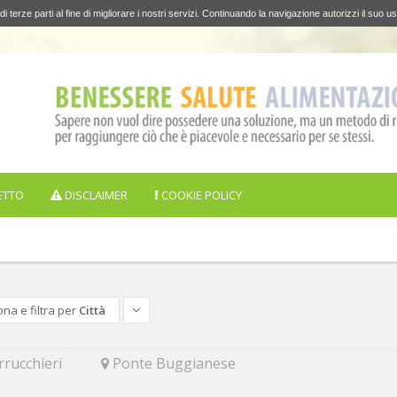
di terze parti al fine di migliorare i nostri servizi. Continuando la navigazione autorizzi il suo us
ETTO
DISCLAIMER
COOKIE POLICY
ona e filtra per
Città
rucchieri
Ponte Buggianese