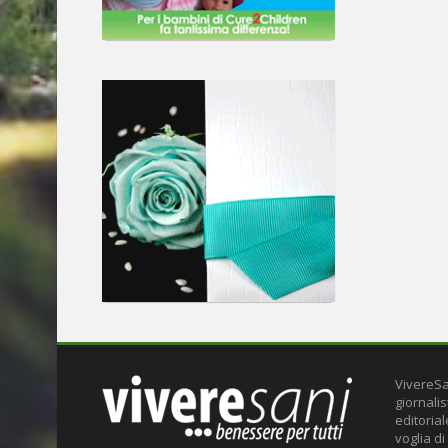
VivereSa
giornalis
editoria
voglia di