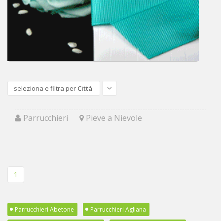
seleziona e filtra per
Città
Parrucchieri
Pieve a Nievole
1
Parrucchieri Abetone
Parrucchieri Agliana