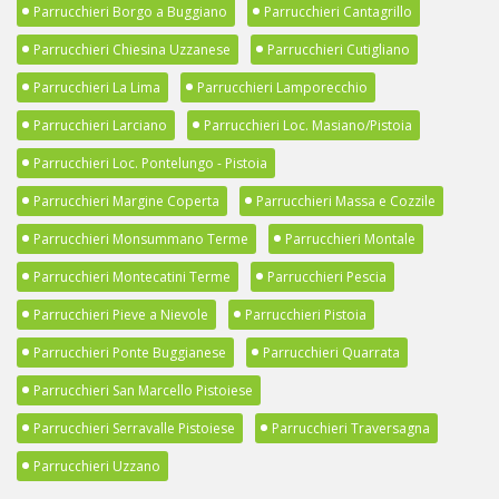
Parrucchieri Borgo a Buggiano
Parrucchieri Cantagrillo
Parrucchieri Chiesina Uzzanese
Parrucchieri Cutigliano
Parrucchieri La Lima
Parrucchieri Lamporecchio
Parrucchieri Larciano
Parrucchieri Loc. Masiano/Pistoia
Parrucchieri Loc. Pontelungo - Pistoia
Parrucchieri Margine Coperta
Parrucchieri Massa e Cozzile
Parrucchieri Monsummano Terme
Parrucchieri Montale
Parrucchieri Montecatini Terme
Parrucchieri Pescia
Parrucchieri Pieve a Nievole
Parrucchieri Pistoia
Parrucchieri Ponte Buggianese
Parrucchieri Quarrata
Parrucchieri San Marcello Pistoiese
Parrucchieri Serravalle Pistoiese
Parrucchieri Traversagna
Parrucchieri Uzzano