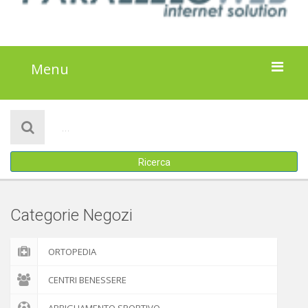
Menu
HOME
NOTIZIE
Ricerca
ATTIVITÀ
IL PROGETTO
Categorie Negozi
DISCLAIMER
ORTOPEDIA
COOKIE POLICY
CENTRI BENESSERE
ABBIGLIAMENTO SPORTIVO