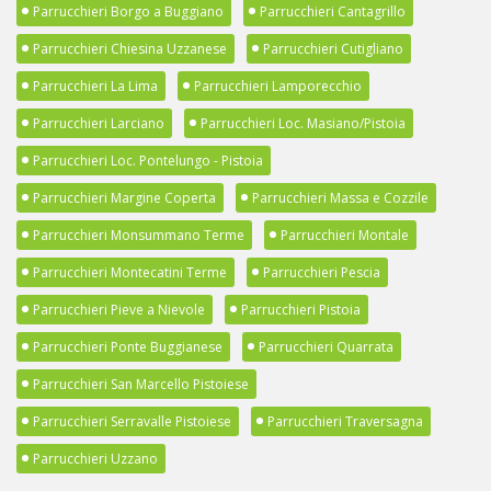
Parrucchieri Borgo a Buggiano
Parrucchieri Cantagrillo
Parrucchieri Chiesina Uzzanese
Parrucchieri Cutigliano
Parrucchieri La Lima
Parrucchieri Lamporecchio
Parrucchieri Larciano
Parrucchieri Loc. Masiano/Pistoia
Parrucchieri Loc. Pontelungo - Pistoia
Parrucchieri Margine Coperta
Parrucchieri Massa e Cozzile
Parrucchieri Monsummano Terme
Parrucchieri Montale
Parrucchieri Montecatini Terme
Parrucchieri Pescia
Parrucchieri Pieve a Nievole
Parrucchieri Pistoia
Parrucchieri Ponte Buggianese
Parrucchieri Quarrata
Parrucchieri San Marcello Pistoiese
Parrucchieri Serravalle Pistoiese
Parrucchieri Traversagna
Parrucchieri Uzzano