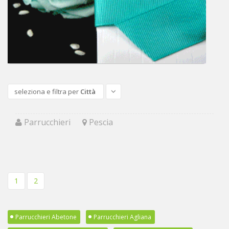
seleziona e filtra per
Città
Parrucchieri
Pescia
1
2
Parrucchieri Abetone
Parrucchieri Agliana