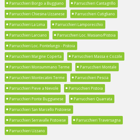
Parrucchieri Borgo a Buggiano
Parrucchieri Cantagrillo
Parrucchieri Chiesina Uzzanese
Parrucchieri Cutigliano
Parrucchieri La Lima
Parrucchieri Lamporecchio
Parrucchieri Larciano
Parrucchieri Loc. Masiano/Pistoia
Parrucchieri Loc. Pontelungo - Pistoia
Parrucchieri Margine Coperta
Parrucchieri Massa e Cozzile
Parrucchieri Monsummano Terme
Parrucchieri Montale
Parrucchieri Montecatini Terme
Parrucchieri Pescia
Parrucchieri Pieve a Nievole
Parrucchieri Pistoia
Parrucchieri Ponte Buggianese
Parrucchieri Quarrata
Parrucchieri San Marcello Pistoiese
Parrucchieri Serravalle Pistoiese
Parrucchieri Traversagna
Parrucchieri Uzzano