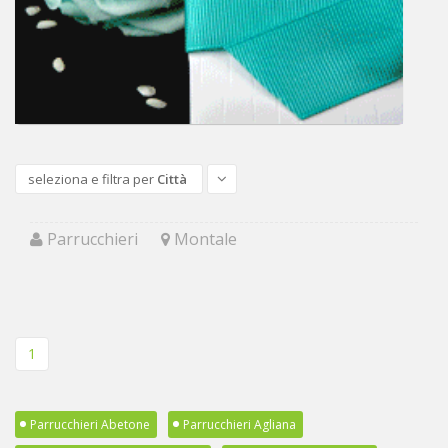
seleziona e filtra per
Città
Parrucchieri
Montale
1
Parrucchieri Abetone
Parrucchieri Agliana