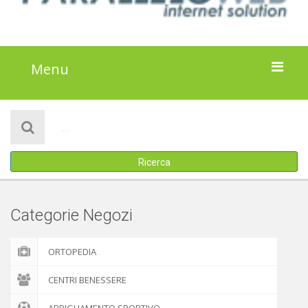
Menu
HOME
NOTIZIE
Ricerca
ATTIVITÀ
IL PROGETTO
Categorie Negozi
DISCLAIMER
ORTOPEDIA
COOKIE POLICY
CENTRI BENESSERE
ABBIGLIAMENTO SPORTIVO