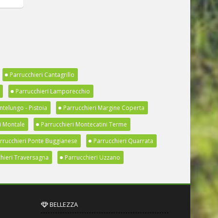
Parrucchieri Cantagrillo
Parrucchieri Lamporecchio
ntelungo - Pistoia
Parrucchieri Margine Coperta
i Montale
Parrucchieri Montecatini Terme
rrucchieri Ponte Buggianese
Parrucchieri Quarrata
hieri Traversagna
Parrucchieri Uzzano
BELLEZZA