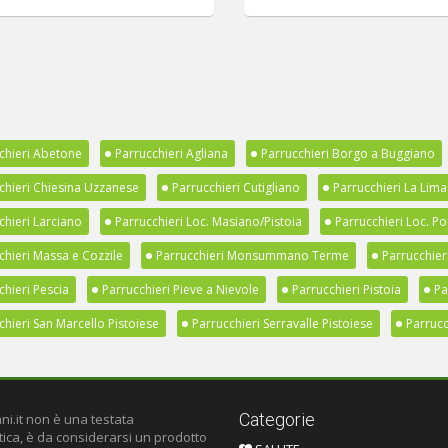
chieri Abetone
Parrucchieri Agliana
Parrucchieri Borgo a Buggiano
chieri Chiesina Uzzanese
Parrucchieri Cutigliano
Parrucchieri La Lima
chieri Larciano
Parrucchieri Loc. Masiano/Pistoia
Parrucchieri Loc. Po
chieri Massa e Cozzile
Parrucchieri Monsummano Terme
Parrucchier
chieri Pescia
Parrucchieri Pieve a Nievole
Parrucchieri Pistoia
Pa
chieri San Marcello Pistoiese
Parrucchieri Serravalle Pistoiese
Parrucc
Categorie
ni.it non è una testata
tica, è da considerarsi un prodotto