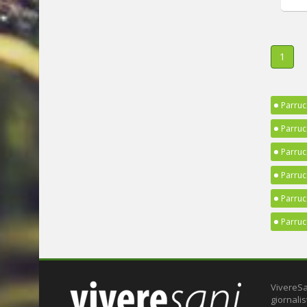
1
Parruc
Parruc
Parruc
Parruc
Parruc
Parruc
VivereSa
giornalis