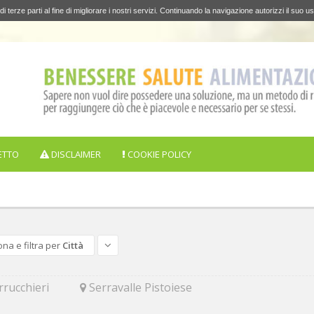
di terze parti al fine di migliorare i nostri servizi. Continuando la navigazione autorizzi il suo us
ETTO
DISCLAIMER
COOKIE POLICY
ona e filtra per
Città
rucchieri
Serravalle Pistoiese