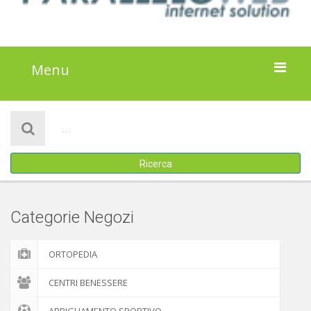
Menu
HOME
NOTIZIE
Ricerca
ATTIVITÀ
IL PROGETTO
Categorie Negozi
DISCLAIMER
ORTOPEDIA
COOKIE POLICY
CENTRI BENESSERE
ABBIGLIAMENTO SPORTIVO