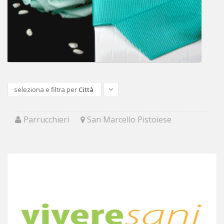
seleziona e filtra per
Città
Parrucchieri
San Marcello Pistoiese