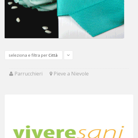
seleziona e filtra per
Città
Parrucchieri
Pieve a Nievole