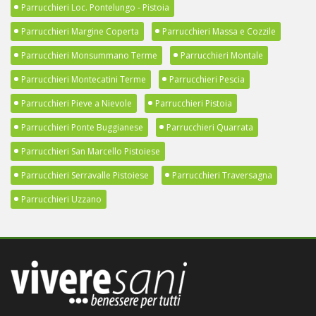
Parrucchieri Loc. Pontelungo - Pistoia
Parrucchieri Margine Coperta
Parrucchieri Massa e Cozzile
Parrucchieri Monsummano Terme
Parrucchieri Montale
Parrucchieri Montecatini Terme
Parrucchieri Pescia
Parrucchieri Pieve a Nievole
Parrucchieri Pistoia
Parrucchieri Ponte Buggianese
Parrucchieri Quarrata
Parrucchieri San Marcello Pistoiese
Parrucchieri Serravalle Pistoiese
Parrucchieri Traversagna
Parrucchieri Uzzano