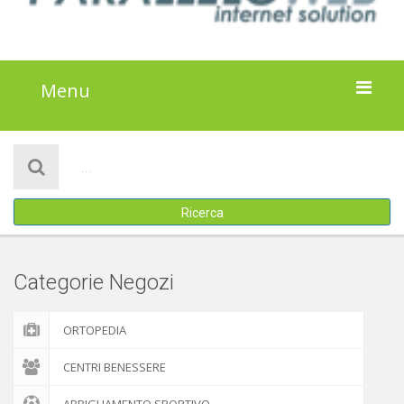
Menu
HOME
NOTIZIE
Ricerca
ATTIVITÀ
IL PROGETTO
Categorie Negozi
DISCLAIMER
ORTOPEDIA
COOKIE POLICY
CENTRI BENESSERE
ABBIGLIAMENTO SPORTIVO