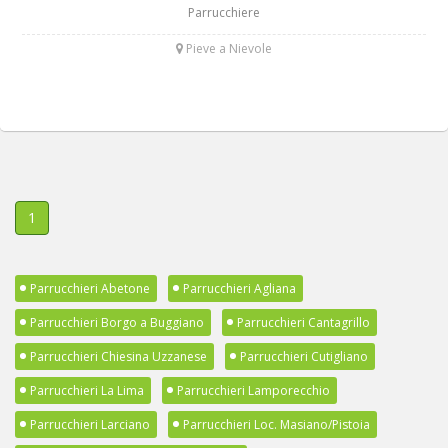
Parrucchiere
Pieve a Nievole
1
Parrucchieri Abetone
Parrucchieri Agliana
Parrucchieri Borgo a Buggiano
Parrucchieri Cantagrillo
Parrucchieri Chiesina Uzzanese
Parrucchieri Cutigliano
Parrucchieri La Lima
Parrucchieri Lamporecchio
Parrucchieri Larciano
Parrucchieri Loc. Masiano/Pistoia