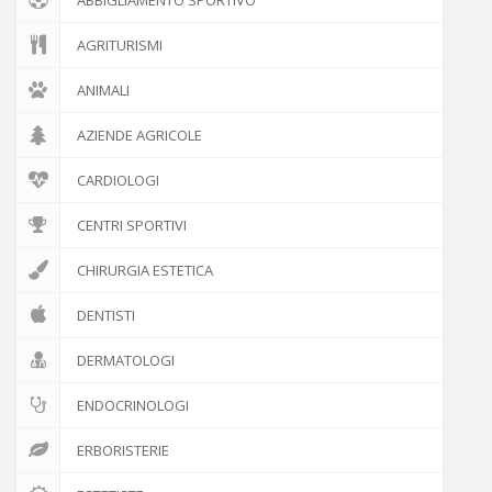
GENITORI E FIGLI
AGRITURISMI
PSICOLOGIA
ANIMALI
AZIENDE AGRICOLE
ANIMALI
CARDIOLOGI
NEWS ED EVENTI
CENTRI SPORTIVI
ATTIVITÀ
CHIRURGIA ESTETICA
IL PROGETTO
DENTISTI
DISCLAIMER
DERMATOLOGI
COOKIE POLICY
ENDOCRINOLOGI
ERBORISTERIE