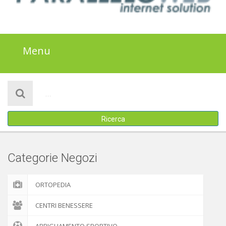
Menu
HOME
NOTIZIE
Ricerca
SALUTE
BENESSERE
Categorie Negozi
SPORT
ORTOPEDIA
ALIMENTAZIONE
CENTRI BENESSERE
BELLEZZA E MODA
ABBIGLIAMENTO SPORTIVO