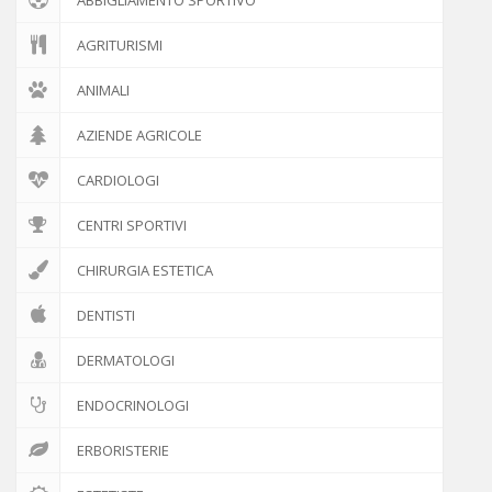
GENITORI E FIGLI
AGRITURISMI
PSICOLOGIA
ANIMALI
AZIENDE AGRICOLE
ANIMALI
CARDIOLOGI
NEWS ED EVENTI
CENTRI SPORTIVI
ATTIVITÀ
CHIRURGIA ESTETICA
IL PROGETTO
DENTISTI
DISCLAIMER
DERMATOLOGI
COOKIE POLICY
ENDOCRINOLOGI
ERBORISTERIE