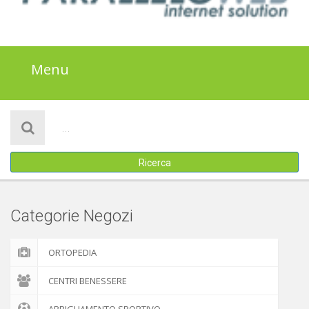
Menu
HOME
NOTIZIE
Ricerca
SALUTE
BENESSERE
Categorie Negozi
SPORT
ORTOPEDIA
ALIMENTAZIONE
CENTRI BENESSERE
BELLEZZA E MODA
ABBIGLIAMENTO SPORTIVO