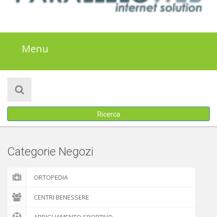
Menu
HOME
NOTIZIE
Ricerca
SALUTE
BENESSERE
Categorie Negozi
SPORT
ORTOPEDIA
ALIMENTAZIONE
CENTRI BENESSERE
BELLEZZA E MODA
ABBIGLIAMENTO SPORTIVO