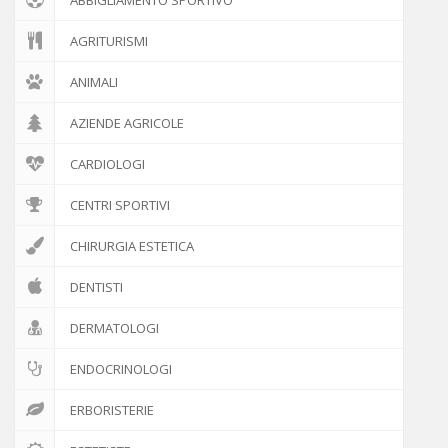
GENITORI E FIGLI
AGRITURISMI
PSICOLOGIA
ANIMALI
AZIENDE AGRICOLE
ANIMALI
CARDIOLOGI
NEWS ED EVENTI
CENTRI SPORTIVI
ATTIVITÀ
CHIRURGIA ESTETICA
IL PROGETTO
DENTISTI
DISCLAIMER
DERMATOLOGI
COOKIE POLICY
ENDOCRINOLOGI
ERBORISTERIE