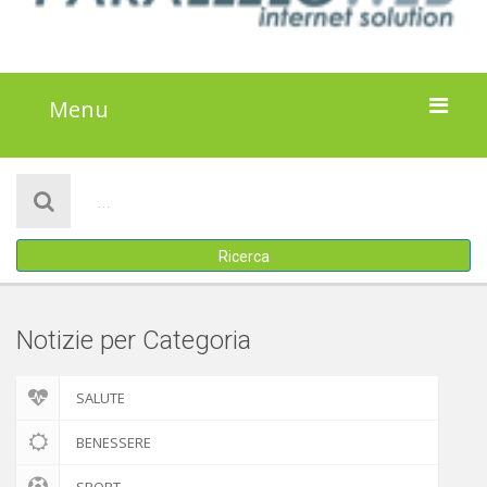
Menu
HOME
NOTIZIE
Ricerca
ATTIVITÀ
IL PROGETTO
Notizie per Categoria
DISCLAIMER
SALUTE
COOKIE POLICY
BENESSERE
SPORT