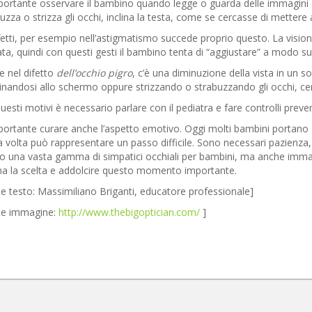
portante osservare il bambino quando legge o guarda delle immagini d
uzza o strizza gli occhi, inclina la testa, come se cercasse di metter
fetti, per esempio nell’astigmatismo succede proprio questo. La visi
ta, quindi con questi gesti il bambino tenta di “aggiustare” a modo suo
e nel difetto
dell’occhio pigro
, c’è una diminuzione della vista in un 
inandosi allo schermo oppure strizzando o strabuzzando gli occhi, ce
uesti motivi è necessario parlare con il pediatra e fare controlli prevent
portante curare anche l’aspetto emotivo. Oggi molti bambini portano gli 
 volta può rappresentare un passo difficile. Sono necessari pazienza,
 una vasta gamma di simpatici occhiali per bambini, ma anche immagin
na la scelta e addolcire questo momento importante.
e testo: Massimiliano Briganti, educatore professionale]
te immagine:
http://www.thebigoptician.com/
]