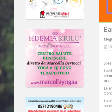
Bam
Megli
10
Spess
I ped
primo
occas
Le al
(cono
La pr
anneb