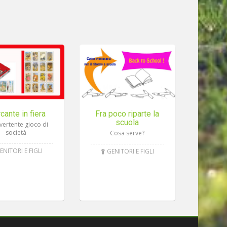
cante in fiera
Fra poco riparte la
scuola
vertente gioco di
società
Cosa serve?
ENITORI E FIGLI
GENITORI E FIGLI