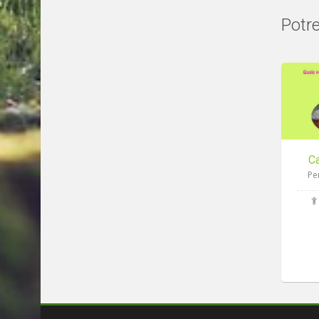
Potre
Ca
Pe