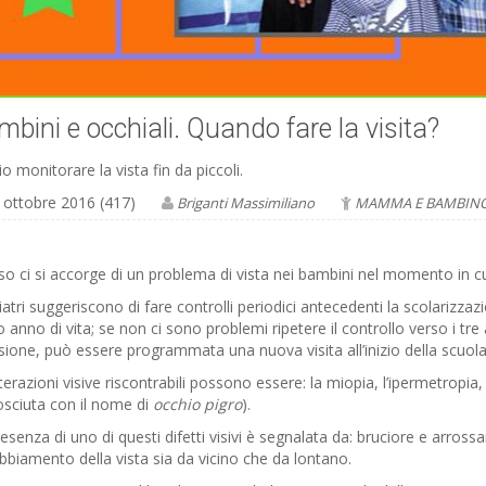
bini e occhiali. Quando fare la visita?
o monitorare la vista fin da piccoli.
 ottobre 2016 (417)
Briganti Massimiliano
MAMMA E BAMBIN
o ci si accorge di un problema di vista nei bambini nel momento in cui
iatri suggeriscono di fare controlli periodici antecedenti la scolarizza
 anno di vita; se non ci sono problemi ripetere il controllo verso i tre
ione, può essere programmata una nuova visita all’inizio della scuola
terazioni visive riscontrabili possono essere: la miopia, l’ipermetropia
sciuta con il nome di
occhio pigro
).
esenza di uno di questi difetti visivi è segnalata da: bruciore e arross
biamento della vista sia da vicino che da lontano.