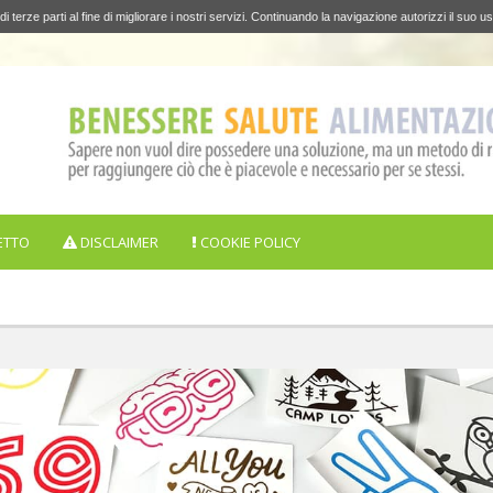
di terze parti al fine di migliorare i nostri servizi. Continuando la navigazione autorizzi il suo us
ETTO
DISCLAIMER
COOKIE POLICY