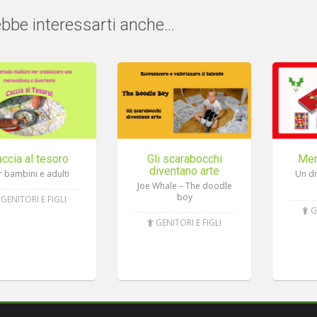
bbe interessarti anche...
ccia al tesoro
Gli scarabocchi
Mer
diventano arte
r bambini e adulti
Un di
Joe Whale – The doodle
boy
GENITORI E FIGLI
G
GENITORI E FIGLI