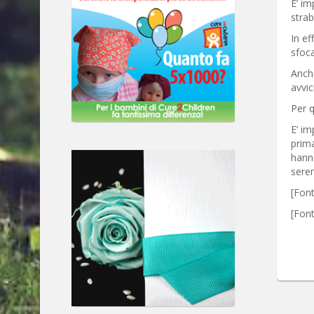
E’ im
strab
In ef
sfoca
Anch
avvic
Per q
E’ im
prima
hanno
sere
[Font
[Fon