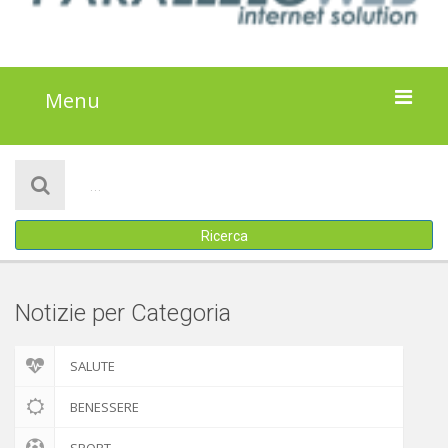
Menu
HOME
NOTIZIE
Ricerca
ATTIVITÀ
IL PROGETTO
Notizie per Categoria
DISCLAIMER
SALUTE
COOKIE POLICY
BENESSERE
SPORT