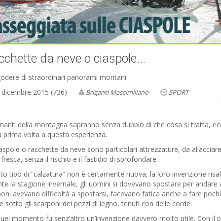
chette da neve o ciaspole...
odere di straordinari panorami montani.
 dicembre 2015 (736)
Briganti Massimiliano
SPORT
manti della montagna sapranno senza dubbio di che cosa si tratta, ec
a prima volta a questa esperienza.
aspole o racchette da neve sono particolari attrezzature, da allaccia
fresca, senza il rischio e il fastidio di sprofondare.
o tipo di “calzatura” non è certamente nuova, la loro invenzione ris
te la stagione invernale, gli uomini si dovevano spostare per andare a
oni avevano difficoltà a spostarsi, facevano fatica anche a fare poch
e sotto gli scarponi dei pezzi di legno, tenuti con delle corde.
uel momento fu senz’altro un’invenzione davvero molto utile. Con il p