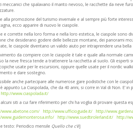
 meccanici che spalavano il manto nevoso, le racchette da neve furono 
zzature.
e alla promozione del turismo invernale e al sempre più forte interesse 
gna, ecco apparire di nuovo le ciaspole.
te e corrette nella loro forma e nella loro estetica, le ciaspole sono div
ne che desiderano godere delle bellezze montane, dei panorami mozzaf
ate, le ciaspole diventano un valido aiuto per intraprendere una bella
vimento da compiere con le ciaspole è tale e quale alla normale camm
o la neve fresca tende a trattenere la racchetta al suolo. Gli esperti 
copiche usate per le escursioni, oppure quelle usate per il nordic walk
mento e dare sostegno.
ssibile anche partecipare alle numerose gare podistiche con le ciaspol
è appunto La Ciaspolada, che da 40 anni, si corre in Val di Non. E’ i
:
http://www.ciaspolada.it/
alcuni siti a cui fare riferimento per chi ha voglia di provare questa es
://www.abetone.com/
http://www.ufficioguide.it/
http://www.gardena
://www.guidemonterosa.info/
http://www.suedtirolerland.it/
http://w
e testo: Periodico mensile
Quello che c’è
]