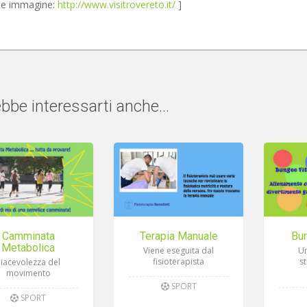
te immagine:
http://www.visitrovereto.it/
]
bbe interessarti anche...
Camminata
Terapia Manuale
Bu
Metabolica
Viene eseguita dal
Un
fisioterapista
s
Piacevolezza del
movimento
SPORT
SPORT