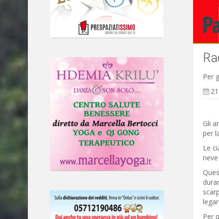
Rac
Per g
21
Gli a
per l
Le ci
neve 
Quest
duran
scarp
legar
Per q