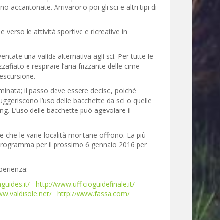
accantonate. Arrivarono poi gli sci e altri tipi di
verso le attività sportive e ricreative in
entate una valida alternativa agli sci. Per tutte le
iato e respirare l’aria frizzante delle cime
 escursione.
inata; il passo deve essere deciso, poiché
suggeriscono l’uso delle bacchette da sci o quelle
ing. L’uso delle bacchette può agevolare il
e che le varie località montane offrono. La più
n programma per il prossimo 6 gennaio 2016 per
perienza:
guides.it/
http://www.ufficioguidefinale.it/
ww.valdisole.net/
http://www.fassa.com/