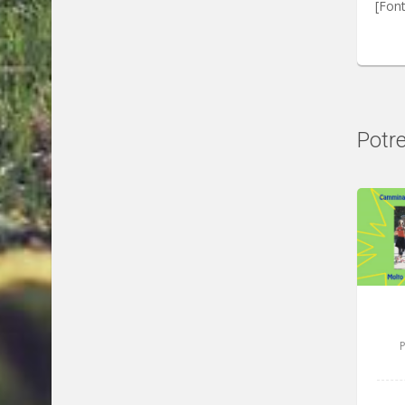
[Fon
Potre