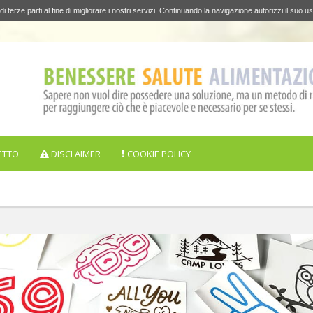
di terze parti al fine di migliorare i nostri servizi. Continuando la navigazione autorizzi il suo us
ETTO
DISCLAIMER
COOKIE POLICY