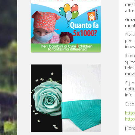
mezzi
attre
Grazi
monta
Rivis
perso
innev
Il mo
spess
teles
movi
E’ po
nota 
info
Ecco 
http
http
[Font