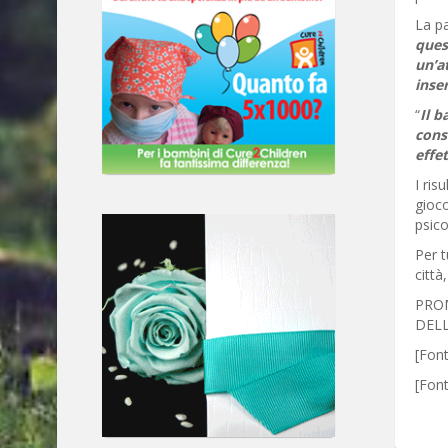
La pa
quest
un’a
inser
“
Il b
conse
effe
I ris
gioco
psico
Per t
città
PROM
DELL
[Font
[Fon