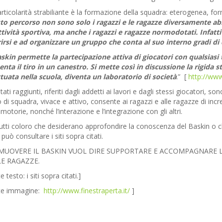
rticolarità strabiliante è la formazione della squadra: eterogenea, fo
o percorso non sono solo i ragazzi e le ragazze diversamente abili
ttività sportiva, ma anche i ragazzi e ragazze normodotati. Infat
irsi e ad organizzare un gruppo che conta al suo interno gradi di d
askin permette la partecipazione attiva di giocatori con qualsiasi t
nta il tiro in un canestro. Si mette così in discussione la rigida s
ttuata nella scuola, diventa un laboratorio di società
.” [
http://www
ultati raggiunti, riferiti dagli addetti ai lavori e dagli stessi giocatori,
 di squadra, vivace e attivo, consente ai ragazzi e alle ragazze di increm
motorie, nonché l’interazione e l’integrazione con gli altri.
utti coloro che desiderano approfondire la conoscenza del Baskin o ch
, può consultare i siti sopra citati.
UOVERE IL BASKIN VUOL DIRE SUPPORTARE E ACCOMPAGNARE LA 
E RAGAZZE.
e testo: i siti sopra citati.]
te immagine:
http://www.finestraperta.it/
]