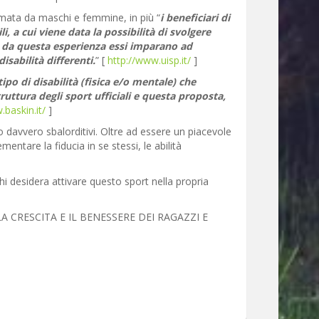
rmata da maschi e femmine, in più “
i beneficiari di
, a cui viene data la possibilità di svolgere
ti da questa esperienza essi imparano ad
isabilità differenti.
” [
http://www.uisp.it/
]
ipo di disabilità (fisica e/o mentale) che
truttura degli sport ufficiali e questa proposta,
.baskin.it/
]
 sono davvero sbalorditivi. Oltre ad essere un piacevole
entare la fiducia in se stessi, le abilità
i desidera attivare questo sport nella propria
CRESCITA E IL BENESSERE DEI RAGAZZI E