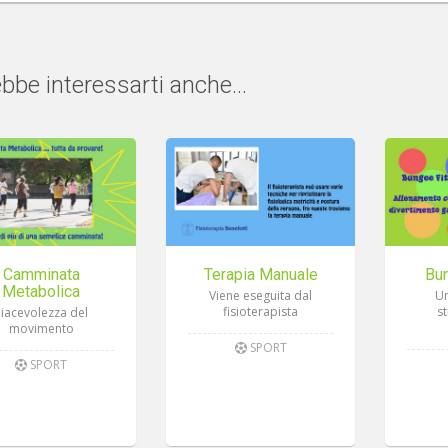
bbe interessarti anche...
Camminata
Terapia Manuale
Bu
Metabolica
Viene eseguita dal
Un
fisioterapista
s
Piacevolezza del
movimento
SPORT
SPORT