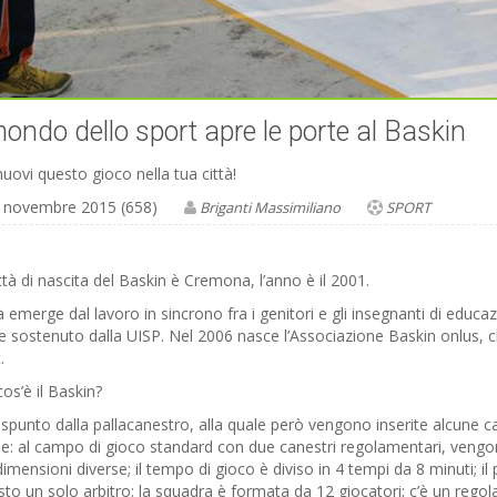
mondo dello sport apre le porte al Baskin
ovi questo gioco nella tua città!
 novembre 2015 (658)
Briganti Massimiliano
SPORT
ttà di nascita del Baskin è Cremona, l’anno è il 2001.
a emerge dal lavoro in sincrono fra i genitori e gli insegnanti di educ
 sostenuto dalla UISP. Nel 2006 nasce l’Associazione Baskin onlus, ch
.
os’è il Baskin?
spunto dalla pallacanestro, alla quale però vengono inserite alcune ca
e: al campo di gioco standard con due canestri regolamentari, vengon
imensioni diverse; il tempo di gioco è diviso in 4 tempi da 8 minuti; il 
sto un solo arbitro; la squadra è formata da 12 giocatori; c’è un rego