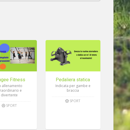
ngee Fitness
Pedaliera statica
 allenamento
Indicata per gambe e
traordinario e
braccia
divertente
SPORT
SPORT