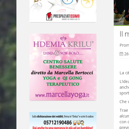
Il 
Promu
26
La ci
L’ide
anche
sport
Che c
Trae 
alcun
con d
previ