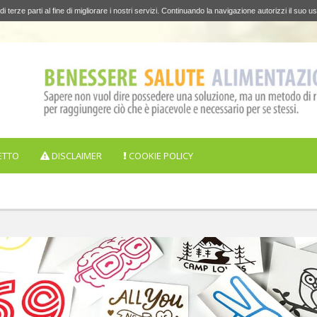
di terze parti al fine di migliorare i nostri servizi. Continuando la navigazione autorizzi il suo us
ETTO
DISCLAIMER
COOKIE POLICY