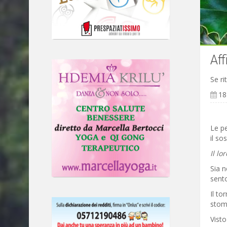
Aff
Se ri
18
Le pe
il so
Il lo
Sia n
sento
Il to
stoma
Visto