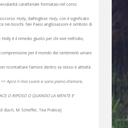
uliarità caratteriale formatasi nel corso
n soccorso
Holly
, dall’inglese
Holy
, con il significato
sce nei boschi. Nei Paesi anglosassoni è simbolo di
olly è il rimedio giusto per chi vive nell’odio,
da comprensione per il mondo dei sentimenti umani.
per ricontattare l’amore dentro se stessi e attività
: <<
Apro il mio cuore e sono pieno d’amore,
PACE O RIPOSO O QUANDO LA MENTE E’
h
 di Bach
, M. Scheffer, Tea Pratica]