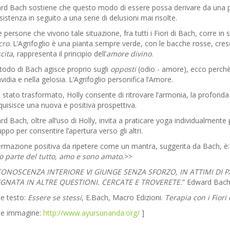
d Bach sostiene che questo modo di essere possa derivare da una pec
esistenza in seguito a una serie di delusioni mai risolte.
e persone che vivono tale situazione, fra tutti i Fiori di Bach, corre i
cro
. L’Agrifoglio è una pianta sempre verde, con le bacche rosse, cre
cita
, rappresenta il principio dell’
amore divino
.
todo di Bach agisce proprio sugli
opposti
(odio - amore), ecco perchè H
invidia e nella gelosia. L’Agrifoglio personifica l’Amore.
 stato trasformato, Holly consente di ritrovare l’armonia, la profon
quisisce una nuova e positiva prospettiva.
d Bach, oltre all’uso di Holly, invita a praticare yoga individualmente 
uppo per consentire l’apertura verso gli altri.
ermazione positiva da ripetere come un mantra, suggerita da Bach, è
io parte del tutto, amo e sono amato.
>>
CONOSCENZA INTERIORE VI GIUNGE SENZA SFORZO, IN ATTIMI DI 
GNATA IN ALTRE QUESTIONI. CERCATE E TROVERETE.
” Edward Bac
e testo:
Essere se stessi
, E.Bach, Macro Edizioni.
Terapia con i Fiori
te immagine:
http://www.ayursunanda.org/
]