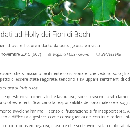
idati ad Holly dei Fiori di Bach
tieni di avere il cuore indurito da odio, gelosia e invidia.
 novembre 2015 (667)
Briganti Massimiliano
BENESSERE
rsone, che si lasciano facilmente condizionare, che vedono solo gli a
spetto di essere state raggirate, tendono a sviluppare sentimenti di odi
ro cuore si indurisce
.
elle questioni sentimentali che lavorative, spesso vivono la vita lamenta
no offesi e feriti. Scaricano la responsabilità del loro malessere sugli a
rmento avvelena l’anima, il senso di frustrazione si fa insopportabile.
co e difficoltà digestive, come conseguenza del continuo rodersi inte
 i continui pensieri negativi, è usuale che si ritrovino isolati e rifiutati 