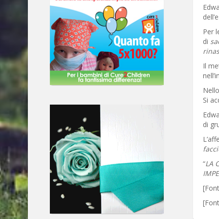
Edwar
dell’
Per l
di
sa
rinas
Il me
nell’
Nello
Si ac
Edwar
di gr
L’aff
facc
“
LA 
IMPE
[Font
[Fon