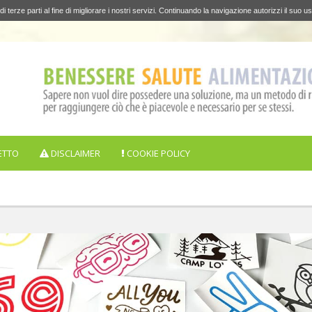
di terze parti al fine di migliorare i nostri servizi. Continuando la navigazione autorizzi il suo us
ETTO
DISCLAIMER
COOKIE POLICY