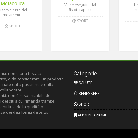
Metabolica
Viene eseguita dal
Un
fisioterapista
s
Piacevolezza del
movimento
SPORT
SPORT
Categorie
ni.it non è una testata
tica, è da considerarsi un prodotto
SALUTE
le nato dalla passione e dalla
 collaborare.
BENESSERE
ni.it non è responsabile dei
 dei siti a cui rimanda tramite
SPORT
nti link, della qualità o
za dei dati forniti da terzi.
ALIMENTAZIONE