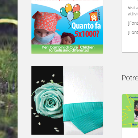
Visita
attiv
[Font
[Fon
Potre