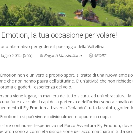
 Emotion, la tua occasione per volare!
do alternativo per godere il paesaggio della Valtellina.
 luglio 2015 (565)
Briganti Massimiliano
SPORT
y Emotion non è un vero e proprio sport, si tratta di una nuova emozio
ne che non hanno paura dell’altitudine. E’ un’attività che non richied
norama e goderti l’esperienza del volo.
rsona viene legata, in maniera del tutto sicura, ad un’imbracatura, la
 una fune d’acciaio. I capi della partenza e dell’arrivo sono a cavallo 
perimenta il Fly Emotion attraversa “volando” tutta la vallata, gode
y Emotion lo si può vivere individualmente oppure in coppia.
ssibile continuare l’esperienza nel Parco Avventura Fly Emotion, dove s
peratori sono a completa disposizione per accompagnarti in tutta sic