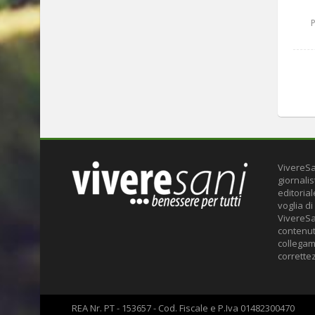
VivereSa
giornalis
editoria
voglia di
VivereSa
contenuti
collegame
correttez
REA Nr. PT - 153657 - Cod. Fiscale e P.Iva 01482300470