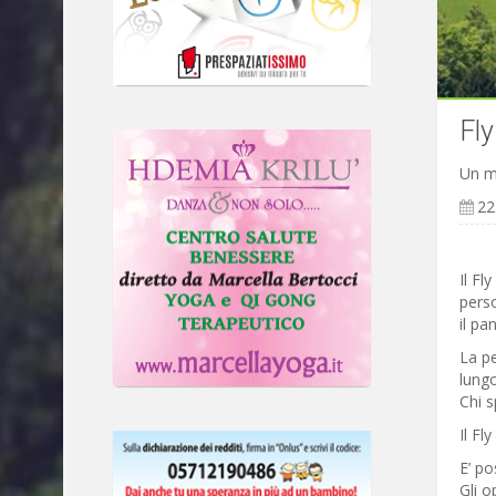
Fly
Un mo
22
Il Fl
perso
il pa
La pe
lungo
Chi s
Il Fl
E’ po
Gli o