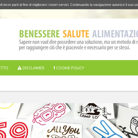
di terze parti al fine di migliorare i nostri servizi. Continuando la navigazione autorizzi il suo us
ETTO
DISCLAIMER
COOKIE POLICY