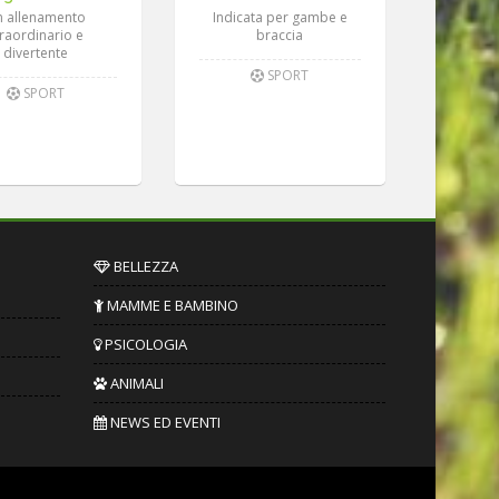
 allenamento
Indicata per gambe e
traordinario e
braccia
divertente
SPORT
SPORT
BELLEZZA
MAMME E BAMBINO
PSICOLOGIA
ANIMALI
NEWS ED EVENTI