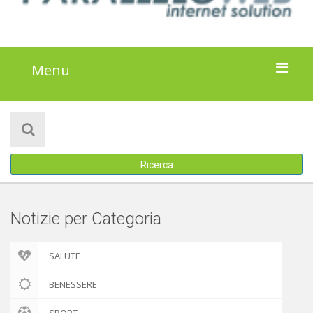
Menu
HOME
NOTIZIE
Ricerca
ATTIVITÀ
IL PROGETTO
Notizie per Categoria
DISCLAIMER
SALUTE
COOKIE POLICY
BENESSERE
SPORT