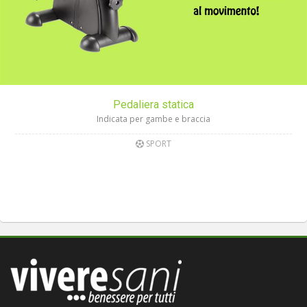
Pedaliera statica
Indicata per gambe e braccia
SPORT