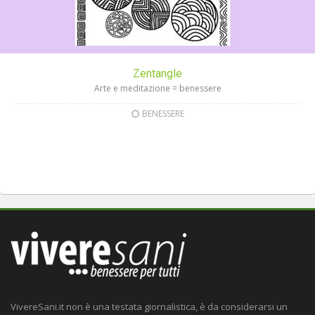
Zentangle
Arte e meditazione = benessere
BENESSERE
VivereSani.it non è una testata giornalistica, è da considerarsi un