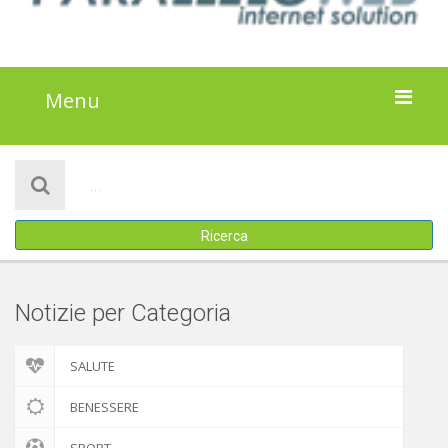
Menu
HOME
NOTIZIE
Ricerca
ATTIVITÀ
IL PROGETTO
Notizie per Categoria
DISCLAIMER
SALUTE
COOKIE POLICY
BENESSERE
SPORT