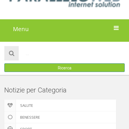
Menu
HOME
NOTIZIE
Ricerca
ATTIVITÀ
IL PROGETTO
Notizie per Categoria
DISCLAIMER
SALUTE
COOKIE POLICY
BENESSERE
SPORT