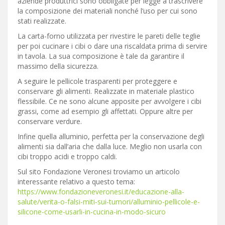
aziende produttrici sono obbligate per legge a trascrivere
la composizione dei materiali nonché l’uso per cui sono
stati realizzate.
La carta-forno utilizzata per rivestire le pareti delle teglie
per poi cucinare i cibi o dare una riscaldata prima di servire
in tavola. La sua composizione è tale da garantire il
massimo della sicurezza.
A seguire le pellicole trasparenti per proteggere e
conservare gli alimenti. Realizzate in materiale plastico
flessibile. Ce ne sono alcune apposite per avvolgere i cibi
grassi, come ad esempio gli affettati. Oppure altre per
conservare verdure.
Infine quella alluminio, perfetta per la conservazione degli
alimenti sia dall’aria che dalla luce. Meglio non usarla con
cibi troppo acidi e troppo caldi.
Sul sito Fondazione Veronesi troviamo un articolo
interessante relativo a questo tema:
https://www.fondazioneveronesi.it/educazione-alla-
salute/verita-o-falsi-miti-sui-tumori/alluminio-pellicole-e-
silicone-come-usarli-in-cucina-in-modo-sicuro