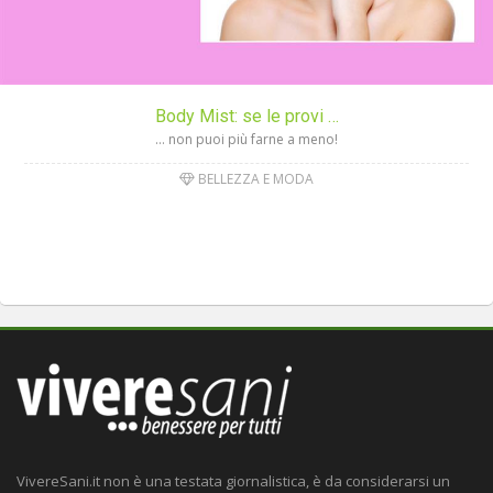
Body Mist: se le provi …
… non puoi più farne a meno!
BELLEZZA E MODA
VivereSani.it non è una testata giornalistica, è da considerarsi un