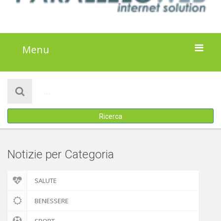
Menu
HOME
NOTIZIE
Ricerca
ATTIVITÀ
IL PROGETTO
Notizie per Categoria
DISCLAIMER
SALUTE
COOKIE POLICY
BENESSERE
SPORT