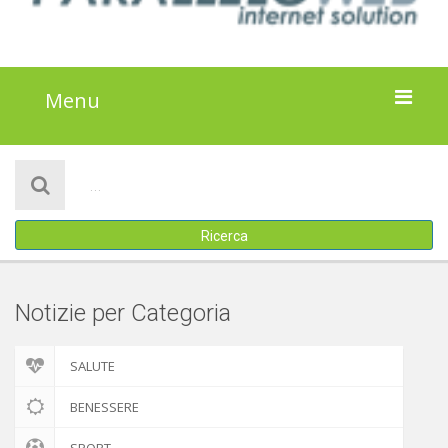
Menu
HOME
NOTIZIE
Ricerca
ATTIVITÀ
IL PROGETTO
Notizie per Categoria
DISCLAIMER
SALUTE
COOKIE POLICY
BENESSERE
SPORT