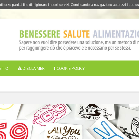
di terze parti al fine di migliorare i nostri servizi. Continuando la navigazione autorizzi il suo us
ETTO
DISCLAIMER
COOKIE POLICY