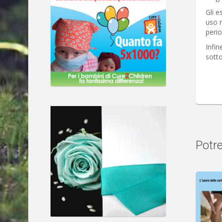
Gli e
uso n
perio
Infin
sotto
Potre