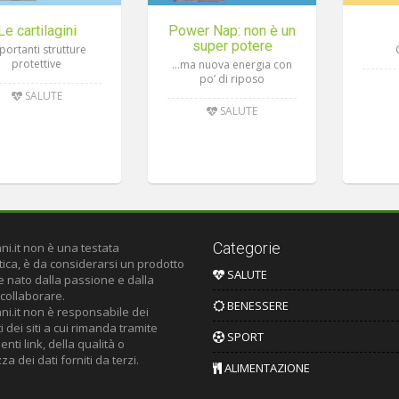
Le cartilagini
Power Nap: non è un
super potere
portanti strutture
protettive
…ma nuova energia con
po’ di riposo
SALUTE
SALUTE
Categorie
ni.it non è una testata
tica, è da considerarsi un prodotto
SALUTE
le nato dalla passione e dalla
 collaborare.
BENESSERE
ni.it non è responsabile dei
 dei siti a cui rimanda tramite
SPORT
nti link, della qualità o
za dei dati forniti da terzi.
ALIMENTAZIONE