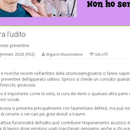
a l’udito
isite preventive
gennaio 2026 (952)
Briganti Massimiliano
SALUTE
 e ricerche recenti nell’ambito della otorinolaringoiatria ci fanno sa
e preventive dell’apparato uditivo. Spesso si chiede un consulto quand
’orecchi, ipoacusia.
to è importante come la vista, la cura dei denti o qualsiasi altra parte 
ioni sociali.
acusia si presenta principalmente con l’aumentare dell’età, ma può in
 di cerume o nei casi più gravi dovuti a traumi.
cattiva funzionalità dell’udito può contribuire l’inquinamento acustico
i di lavoro dove vengono usati macchinari; pensiamo anche a chi usa i