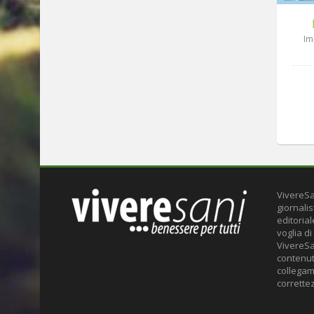
Im
VivereSa
giornalis
editoria
voglia di
VivereSa
contenuti
collegame
correttez