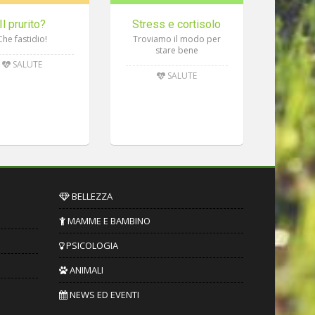
Il prurito?
Stress e cortisolo
Che fastidio!
Troviamo il modo per
stare bene
SALUTE
SALUTE
BELLEZZA
MAMME E BAMBINO
PSICOLOGIA
ANIMALI
NEWS ED EVENTI